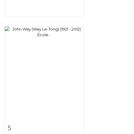
Fiche détaillée
Zoom
5