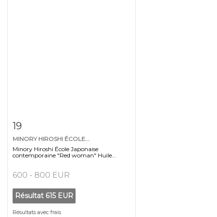
Fiche détaillée
Zoom
19
MINORY HIROSHI ÉCOLE...
Minory Hiroshi École Japonaise
contemporaine "Red woman" Huile...
600 - 800 EUR
Résultat
615 EUR
Résultats avec frais