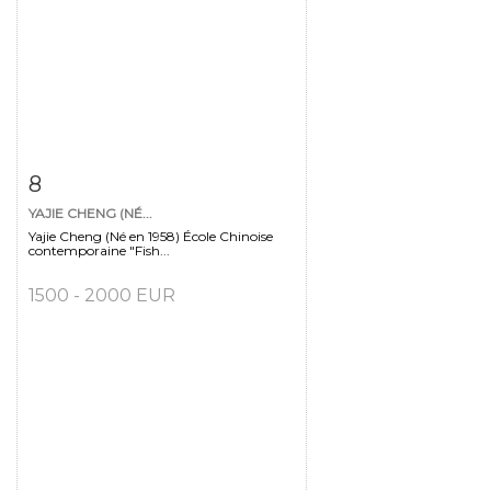
Fiche détaillée
Zoom
8
YAJIE CHENG (NÉ...
Yajie Cheng (Né en 1958) École Chinoise
contemporaine "Fish...
1500 - 2000 EUR