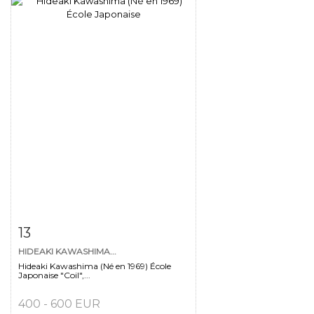
Fiche détaillée
Zoom
13
HIDEAKI KAWASHIMA...
Hideaki Kawashima (Né en 1969) École
Japonaise "Coil",...
400 - 600 EUR