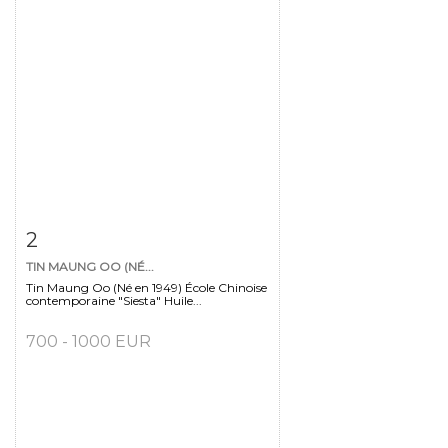
Fiche détaillée
Zoom
2
TIN MAUNG OO (NÉ...
Tin Maung Oo (Né en 1949) École Chinoise
contemporaine "Siesta" Huile...
700 - 1000 EUR