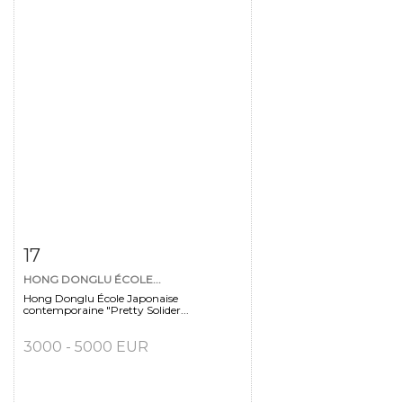
Fiche détaillée
Zoom
17
HONG DONGLU ÉCOLE...
Hong Donglu École Japonaise
contemporaine "Pretty Solider...
3000 - 5000 EUR