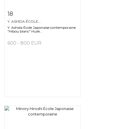
Fiche détaillée
Zoom
18
Y. ASHIDA ÉCOLE...
Y. Ashida École Japonaise contemporaine
"Hibou blanc" Huile...
600 - 800 EUR