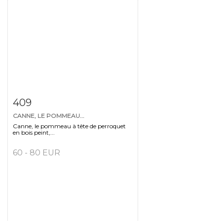
Fiche détaillée
Zoom
409
CANNE, LE POMMEAU...
Canne, le pommeau à tête de perroquet
en bois peint,...
60 - 80 EUR