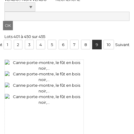
Lots 401 à 450 sur 455
nt
1
2
3
4
5
6
7
8
9
10
Suivant