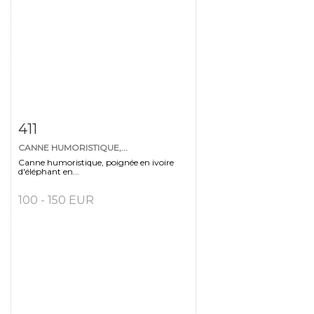
Fiche détaillée
Zoom
411
CANNE HUMORISTIQUE,...
Canne humoristique, poignée en ivoire
d'éléphant en...
100 - 150 EUR