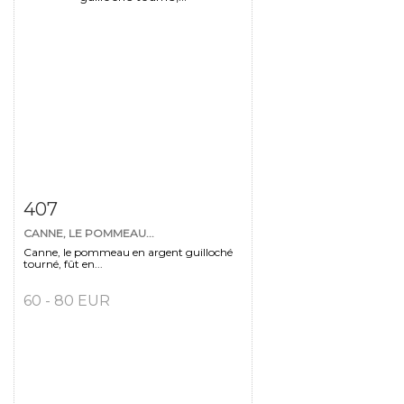
Fiche détaillée
Zoom
407
CANNE, LE POMMEAU...
Canne, le pommeau en argent guilloché
tourné, fût en...
60 - 80 EUR