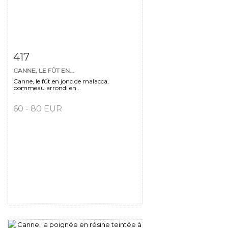
Fiche détaillée
Zoom
417
CANNE, LE FÛT EN...
Canne, le fût en jonc de malacca,
pommeau arrondi en...
60 - 80 EUR