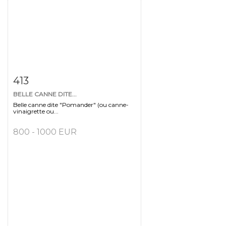
Fiche détaillée
Zoom
413
BELLE CANNE DITE...
Belle canne dite "Pomander" (ou canne-
vinaigrette ou...
800 - 1000 EUR