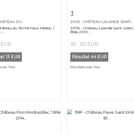
 détaillée
Zoom
Fiche détaillée
Zoo
3
CHÂTEAU DU...
2005 - CHÂTEAU LALANDE SAINT...
hâteau du Terme Haut-Médoc, 1
2005 - Château Lalande Saint Julien,
-...
Blles 2001...
5 EUR
35 - 50 EUR
tat
13 EUR
Résultat
44 EUR
avec frais
Résultats avec frais