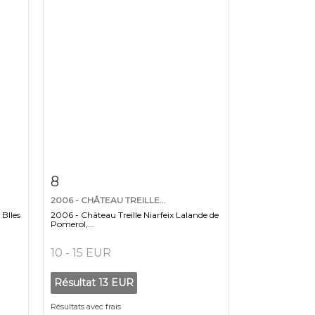
m
Fiche détaillée
Zoom
8
2006 - CHÂTEAU TREILLE...
 Blles
2006 - Château Treille Niarfeix Lalande de
Pomerol,...
10 - 15 EUR
Résultat
13 EUR
Résultats avec frais