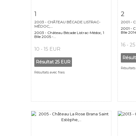
Fiche détaillée
Zoom
Fiche
1
2
2003 - CHÂTEAU BÉCADE LISTRAC-
2001 - 
MÉDOC,...
2001 - C
Blle 2014 
2003 - Château Bécade Listrac-Médoc, 1
Blle 2005 -...
16 - 2
10 - 15 EUR
Résul
Résultat
25 EUR
Résultats 
Résultats avec frais