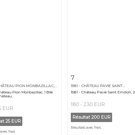
 détaillée
Zoom
Fiche détaillée
Zoo
7
CHÂTEAU PION MONBAZILLAC,...
1981 - CHÂTEAU PAVIE SAINT...
hâteau Pion Monbazillac, 1 Blle
1981 - Château Pavie Saint Emilion, 2
hâteau...
180 - 230 EUR
25 EUR
Résultat
200 EUR
tat
25 EUR
Résultats avec frais
avec frais