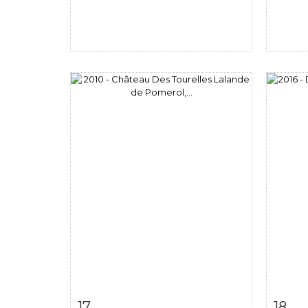
Fiche détaillée
Zoom
Fiche
17
18