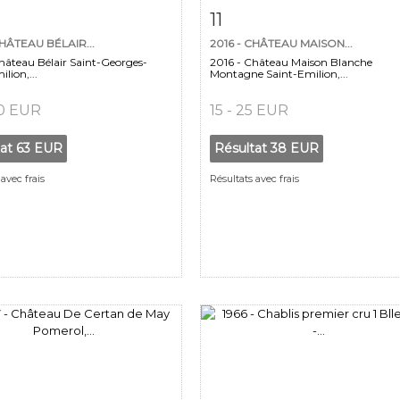
 détaillée
Zoom
Fiche détaillée
Zoo
11
CHÂTEAU BÉLAIR...
2016 - CHÂTEAU MAISON...
hâteau Bélair Saint-Georges-
2016 - Château Maison Blanche
lion,...
Montagne Saint-Emilion,...
40 EUR
15 - 25 EUR
tat
63 EUR
Résultat
38 EUR
avec frais
Résultats avec frais