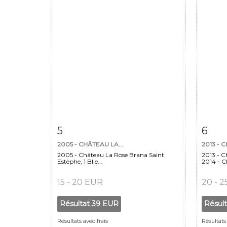
Fiche détaillée
Zoom
Fiche
5
6
2005 - CHÂTEAU LA...
2013 - 
2005 - Château La Rose Brana Saint
2013 - C
Estèphe, 1 Blle...
2014 - C
15 - 20 EUR
20 - 
Résultat
39 EUR
Résul
Résultats avec frais
Résultats 