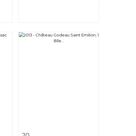
m
Fiche détaillée
Zoom
20