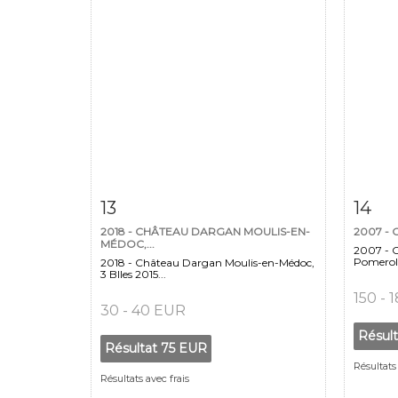
Fiche détaillée
Zoom
Fiche
13
14
2018 - CHÂTEAU DARGAN MOULIS-EN-
2007 - 
MÉDOC,...
2007 - 
Pomerol,
2018 - Château Dargan Moulis-en-Médoc,
3 Blles 2015...
150 - 
30 - 40 EUR
Résul
Résultat
75 EUR
Résultats 
Résultats avec frais