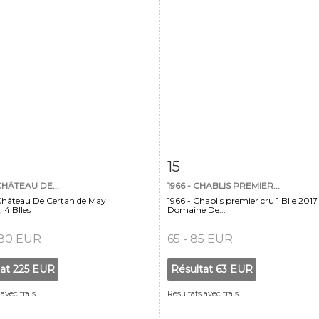
 détaillée
Zoom
Fiche détaillée
Zoo
15
CHÂTEAU DE...
1966 - CHABLIS PREMIER...
Château De Certan de May
1966 - Chablis premier cru 1 Blle 2017
 4 Blles
Domaine De...
180 EUR
65 - 85 EUR
tat
225 EUR
Résultat
63 EUR
avec frais
Résultats avec frais