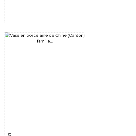
Fiche détaillée
Zoom
5