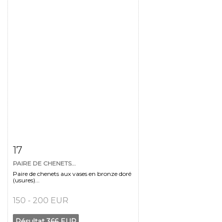
Fiche détaillée
Zoom
17
PAIRE DE CHENETS...
Paire de chenets aux vases en bronze doré
(usures)...
150 - 200 EUR
Résultat
366 EUR