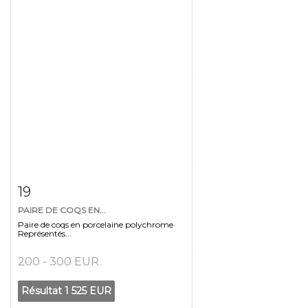
Fiche détaillée
Zoom
19
PAIRE DE COQS EN...
Paire de coqs en porcelaine polychrome
Représentés...
200 - 300 EUR
Résultat
1 525 EUR