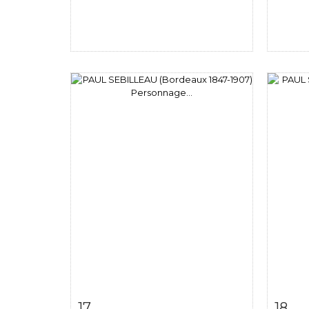
Item detail
Zoom
Ite
17
18