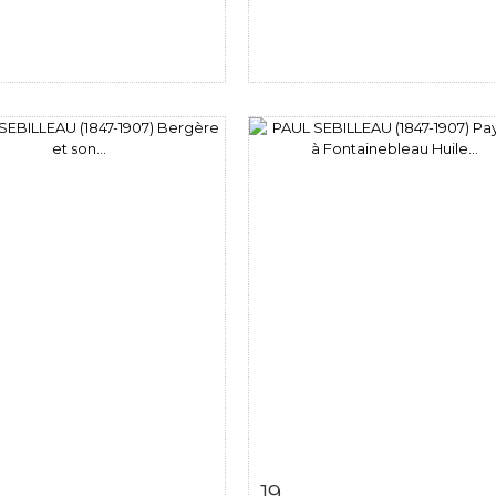
m detail
Zoom
Item detail
Zoo
19