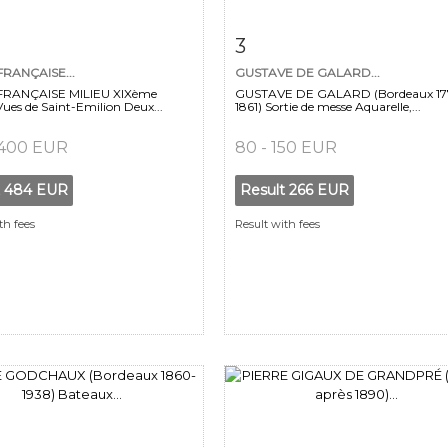
m detail
Zoom
Item detail
Zoo
3
RANÇAISE...
GUSTAVE DE GALARD...
RANÇAISE MILIEU XIXème
GUSTAVE DE GALARD (Bordeaux 17
ues de Saint-Emilion Deux...
1861) Sortie de messe Aquarelle,...
 400 EUR
80 - 150 EUR
t
484 EUR
Result
266 EUR
th fees
Result with fees