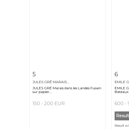
Item detail
Zoom
Ite
5
6
JULES GRÉ MARAIS...
EMILE 
JULES GRÉ Marais dans les Landes Fusain
EMILE G
sur papier,...
Bateaux d
150 - 200 EUR
600 -
Resul
Result wi