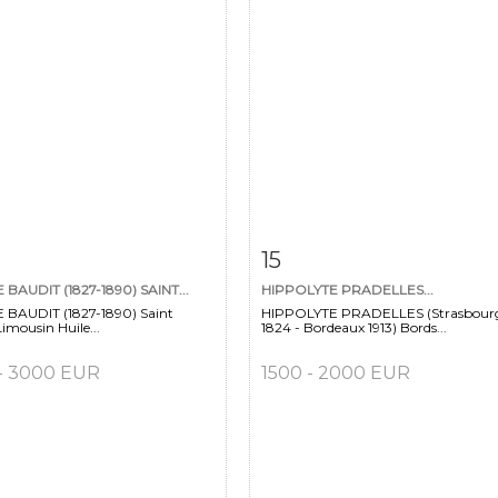
m detail
Zoom
Item detail
Zoo
15
BAUDIT (1827-1890) SAINT...
HIPPOLYTE PRADELLES...
BAUDIT (1827-1890) Saint
HIPPOLYTE PRADELLES (Strasbour
Limousin Huile...
1824 - Bordeaux 1913) Bords...
- 3000 EUR
1500 - 2000 EUR