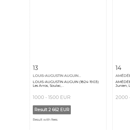
Item detail
Zoom
Ite
13
14
LOUIS-AUGUSTIN AUGUIN...
AMÉDÉE 
LOUIS-AUGUSTIN AUGUIN (1824-1903)
AMÉDÉE 
Les Arros, Soulac,...
Junien, 
1000 - 1500 EUR
2000 
Result
2 662 EUR
Result with fees