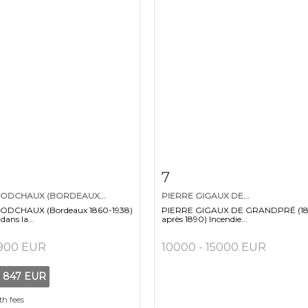
m detail
Zoom
Item detail
Zoo
7
GODCHAUX (BORDEAUX...
PIERRE GIGAUX DE...
ODCHAUX (Bordeaux 1860-1938)
PIERRE GIGAUX DE GRANDPRÉ (18
ans la...
après 1890) Incendie...
 900 EUR
10000 - 15000 EUR
t
847 EUR
th fees