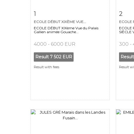
Item detail
Zoom
Ite
1
2
ECOLE DÉBUT XIXÈME VUE...
ECOLE F
ECOLE DÉBUT XIXème Vue du Palais
ECOLE F
Gallien animée Gouache...
SIÈCLE V
4000 - 6000 EUR
300 -
Result
7 502 EUR
Resul
Result with fees
Result wi