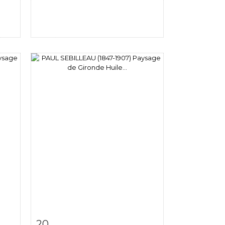
m
Item detail
Zoom
20