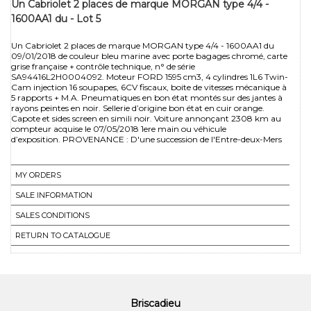
Un Cabriolet 2 places de marque MORGAN type 4/4 -
1600AA1 du - Lot 5
Un Cabriolet 2 places de marque MORGAN type 4/4 - 1600AA1 du
09/01/2018 de couleur bleu marine avec porte bagages chromé, carte
grise française + contrôle technique, n° de série
SA94416L2H0004092. Moteur FORD 1595 cm3, 4 cylindres 1L6 Twin-
Cam injection 16 soupapes, 6CV fiscaux, boite de vitesses mécanique à
5 rapports + M.A. Pneumatiques en bon état montés sur des jantes à
rayons peintes en noir. Sellerie d’origine bon état en cuir orange.
Capote et sides screen en simili noir. Voiture annonçant 2308 km au
compteur acquise le 07/05/2018 1ere main ou véhicule
d’exposition. PROVENANCE : D'une succession de l'Entre-deux-Mers
MY ORDERS
SALE INFORMATION
SALES CONDITIONS
RETURN TO CATALOGUE
Briscadieu