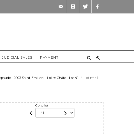
contact@briscadieu-
instagram
twitter
facebook
bordeaux.com
JUDICIAL SALES
PAYMENT
aude - 2003 Saint-Emilion - 1 blles Châte - Lot 41
Lot n° 41
Go to lot