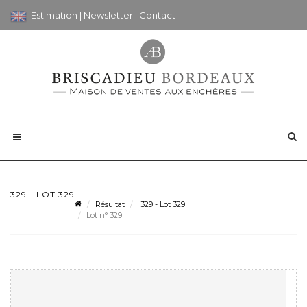
Estimation
|
Newsletter
|
Contact
329 - LOT 329
Résultat
329 - Lot 329
Lot n° 329