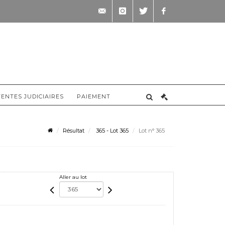
contact@briscadieu-
instagram
twitter
facebook
bordeaux.com
VENTES JUDICIAIRES
PAIEMENT
Résultat
365 - Lot 365
Lot n° 365
Aller au lot