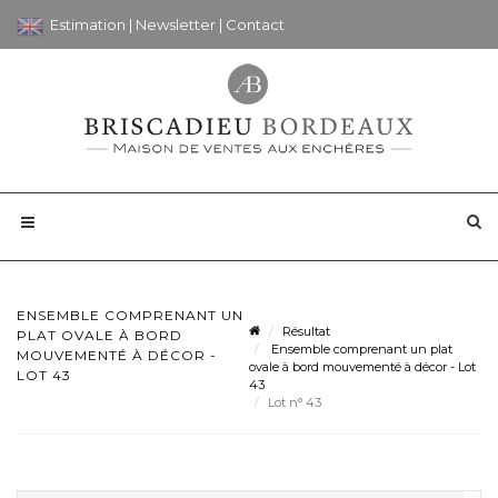
Estimation
|
Newsletter
|
Contact
ENSEMBLE COMPRENANT UN
Résultat
PLAT OVALE À BORD
Ensemble comprenant un plat
MOUVEMENTÉ À DÉCOR -
ovale à bord mouvementé à décor - Lot
LOT 43
43
Lot n° 43