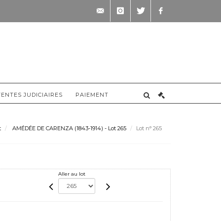
contact@briscadieu-
instagram
twitter
facebook
bordeaux.com
VENTES JUDICIAIRES
PAIEMENT
t
AMÉDÉE DE CARENZA (1843-1914) - Lot 265
Lot n° 265
Aller au lot