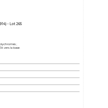
4) - Lot 265
polychromes ;
A vers la base.