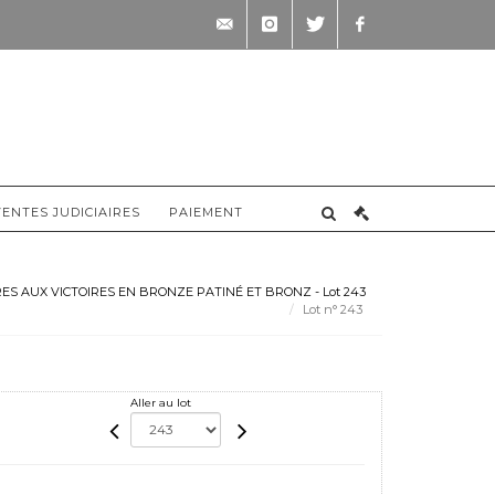
contact@briscadieu-
instagram
twitter
facebook
bordeaux.com
VENTES JUDICIAIRES
PAIEMENT
S AUX VICTOIRES EN BRONZE PATINÉ ET BRONZ - Lot 243
Lot n° 243
Aller au lot