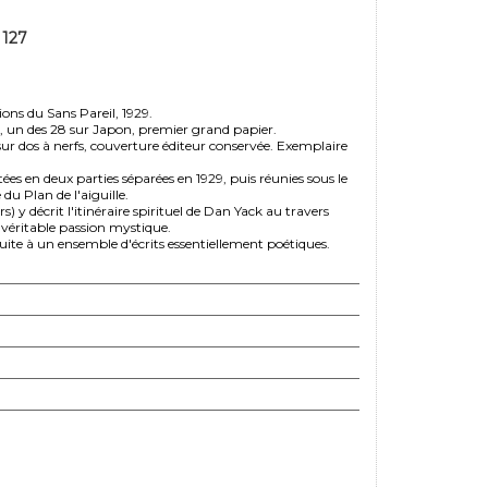
 127
ions du Sans Pareil, 1929.
s, un des 28 sur Japon, premier grand papier.
sur dos à nerfs, couverture éditeur conservée. Exemplaire
ées en deux parties séparées en 1929, puis réunies sous le
du Plan de l'aiguille.
s) y décrit l'itinéraire spirituel de Dan Yack au travers
 véritable passion mystique.
suite à un ensemble d'écrits essentiellement poétiques.