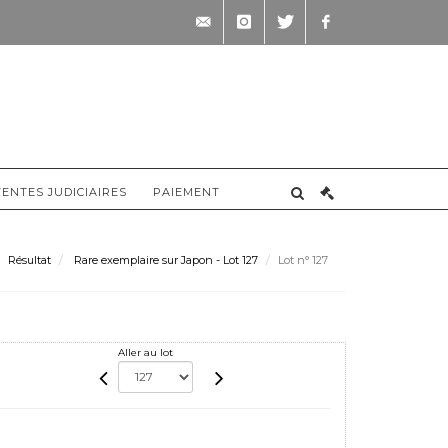
contact@briscadieu-
instagram
twitter
facebook
bordeaux.com
VENTES JUDICIAIRES
PAIEMENT
Résultat
Rare exemplaire sur Japon - Lot 127
Lot n° 127
Aller au lot