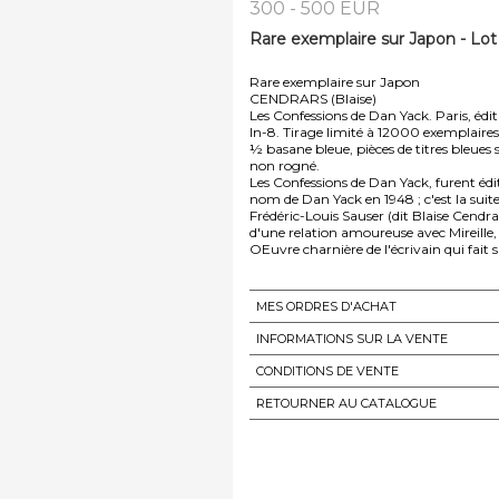
300 - 500 EUR
Rare exemplaire sur Japon - Lot
Rare exemplaire sur Japon
CENDRARS (Blaise)
Les Confessions de Dan Yack. Paris, édit
In-8. Tirage limité à 12000 exemplaire
½ basane bleue, pièces de titres bleues 
non rogné.
Les Confessions de Dan Yack, furent édit
nom de Dan Yack en 1948 ; c'est la suite 
Frédéric-Louis Sauser (dit Blaise Cendrar
d'une relation amoureuse avec Mireille,
OEuvre charnière de l'écrivain qui fait 
MES ORDRES D'ACHAT
INFORMATIONS SUR LA VENTE
CONDITIONS DE VENTE
RETOURNER AU CATALOGUE