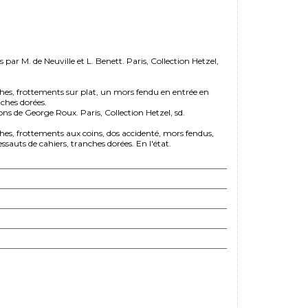
par M. de Neuville et L. Benett. Paris, Collection Hetzel,
hes, frottements sur plat, un mors fendu en entrée en
nches dorées.
ons de George Roux. Paris, Collection Hetzel, sd.
hes, frottements aux coins, dos accidenté, mors fendus,
ssauts de cahiers, tranches dorées. En l'état.