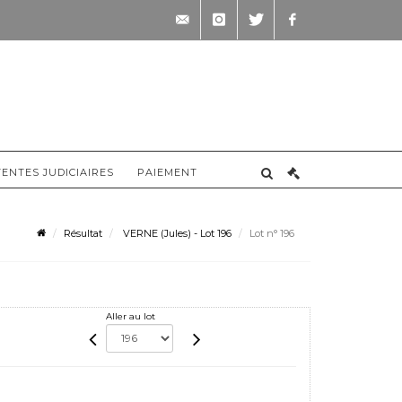
contact@briscadieu-
instagram
twitter
facebook
bordeaux.com
VENTES JUDICIAIRES
PAIEMENT
Résultat
VERNE (Jules) - Lot 196
Lot n° 196
Aller au lot