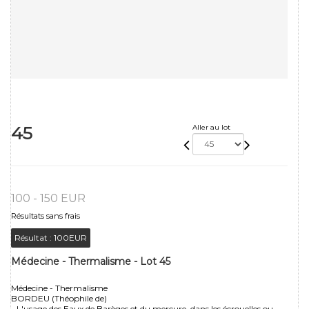
45
Aller au lot
100 - 150 EUR
Résultats sans frais
Résultat :
100EUR
Médecine - Thermalisme - Lot 45
Médecine - Thermalisme
BORDEU (Théophile de)
- L'usage des Eaux de Barèges et du mercure, dans les écrouelles ou