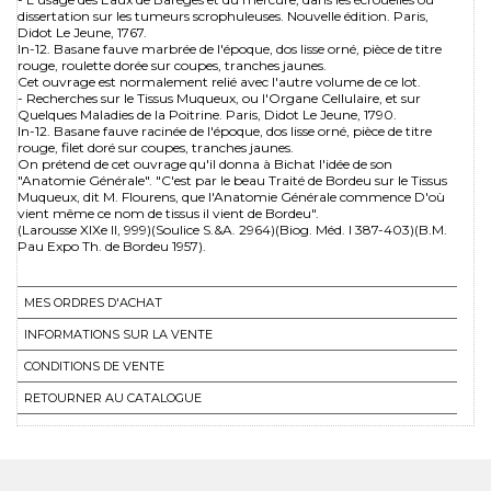
dissertation sur les tumeurs scrophuleuses. Nouvelle édition. Paris,
Didot Le Jeune, 1767.
In-12. Basane fauve marbrée de l'époque, dos lisse orné, pièce de titre
rouge, roulette dorée sur coupes, tranches jaunes.
Cet ouvrage est normalement relié avec l'autre volume de ce lot.
- Recherches sur le Tissus Muqueux, ou l'Organe Cellulaire, et sur
Quelques Maladies de la Poitrine. Paris, Didot Le Jeune, 1790.
In-12. Basane fauve racinée de l'époque, dos lisse orné, pièce de titre
rouge, filet doré sur coupes, tranches jaunes.
On prétend de cet ouvrage qu'il donna à Bichat l'idée de son
"Anatomie Générale". "C'est par le beau Traité de Bordeu sur le Tissus
Muqueux, dit M. Flourens, que l'Anatomie Générale commence D'où
vient même ce nom de tissus il vient de Bordeu".
(Larousse XIXe II, 999)(Soulice S.&A. 2964)(Biog. Méd. I 387-403)(B.M.
Pau Expo Th. de Bordeu 1957).
MES ORDRES D'ACHAT
INFORMATIONS SUR LA VENTE
CONDITIONS DE VENTE
RETOURNER AU CATALOGUE