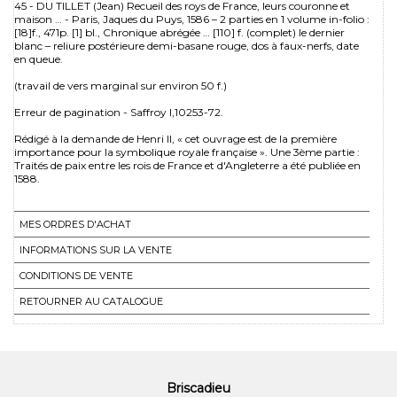
45 - DU TILLET (Jean) Recueil des roys de France, leurs couronne et
maison … - Paris, Jaques du Puys, 1586 – 2 parties en 1 volume in-folio :
[18]f., 471p. [1] bl., Chronique abrégée … [110] f. (complet) le dernier
blanc – reliure postérieure demi-basane rouge, dos à faux-nerfs, date
en queue.
(travail de vers marginal sur environ 50 f.)
Erreur de pagination - Saffroy I,10253-72.
Rédigé à la demande de Henri II, « cet ouvrage est de la première
importance pour la symbolique royale française ». Une 3ème partie :
Traités de paix entre les rois de France et d'Angleterre a été publiée en
1588.
MES ORDRES D'ACHAT
INFORMATIONS SUR LA VENTE
CONDITIONS DE VENTE
RETOURNER AU CATALOGUE
Briscadieu