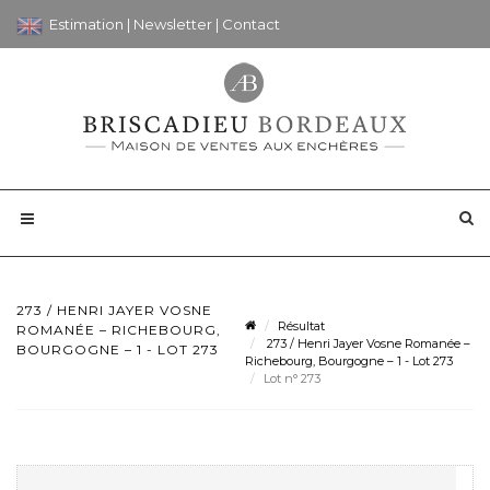
Estimation
|
Newsletter
|
Contact
273 / HENRI JAYER VOSNE
Résultat
ROMANÉE – RICHEBOURG,
273 / Henri Jayer Vosne Romanée –
BOURGOGNE – 1 - LOT 273
Richebourg, Bourgogne – 1 - Lot 273
Lot n° 273