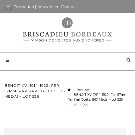
Estimation
|
Newsletter
|
Contact
BENOIT XV (1914-1922) FER.
Résultat
57MM. PAR KARL GOETZ. 1917.
BENOIT XV (1914-1922) Fer. 57mm.
MÉDAI - LOT 536
Par Karl Goetz. 1917. Médai - Lot 536
Lot n° 536