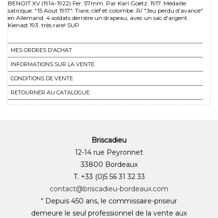
BENOIT XV (1914-1922) Fer. 57mm. Par Karl Goetz. 1917. Médaille
satirique. "15 Aout 1917". Tiare, clef et colombe. R/ "Jeu perdu d'avance"
en Allemand. 4 soldats derrière un drapeau, avec un sac d'argent.
Kienast 193. très rare! SUP
MES ORDRES D'ACHAT
INFORMATIONS SUR LA VENTE
CONDITIONS DE VENTE
RETOURNER AU CATALOGUE
Briscadieu
12-14 rue Peyronnet
33800 Bordeaux
T. +33 (0)5 56 31 32 33
contact@briscadieu-bordeaux.com
“ Depuis 450 ans, le commissaire-priseur
demeure le seul professionnel de la vente aux