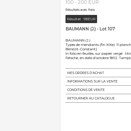
100 - 200 EUR
Résultats avec frais
Résultat :
98EUR
BAUMANN (J.) - Lot 107
BAUMANN (J.)
Types de mendiants (fin XIXe). 11 planche
Bénézit-Constant]
In folio en feuilles, sur papier vergé : 
Fetsche, en date d'octobre 1892. Tamp
MES ORDRES D'ACHAT
INFORMATIONS SUR LA VENTE
CONDITIONS DE VENTE
RETOURNER AU CATALOGUE