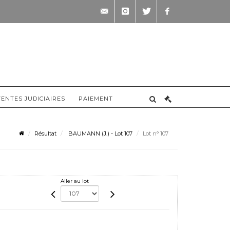
contact@briscadieu-
instagram
twitter
facebook
bordeaux.com
VENTES JUDICIAIRES
PAIEMENT
Résultat
BAUMANN (J.) - Lot 107
Lot n° 107
Aller au lot