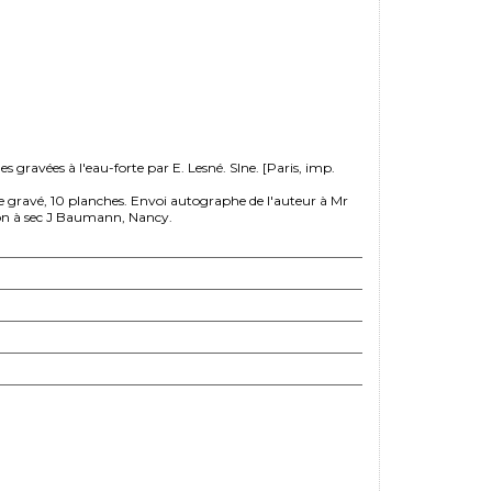
s gravées à l'eau-forte par E. Lesné. Slne. [Paris, imp.
titre gravé, 10 planches. Envoi autographe de l'auteur à Mr
on à sec J Baumann, Nancy.