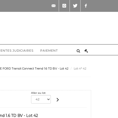
contact@briscadieu-
instagram
twitter
facebook
bordeaux.com
VENTES JUDICIAIRES
PAIEMENT
 FORD Transit Connect Trend 1.6 TD BV - Lot 42
Lot n° 42
Aller au lot
d 1.6 TD BV - Lot 42