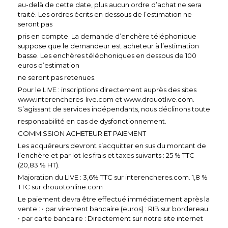
au-delà de cette date, plus aucun ordre d’achat ne sera
traité. Les ordres écrits en dessous de l’estimation ne
seront pas
pris en compte. La demande d’enchère téléphonique
suppose que le demandeur est acheteur à l’estimation
basse. Les enchères téléphoniques en dessous de 100
euros d’estimation
ne seront pas retenues.
Pour le LIVE : inscriptions directement auprès des sites
www.interencheres-live.com et www.drouotlive.com.
S’agissant de services indépendants, nous déclinons toute
responsabilité en cas de dysfonctionnement.
COMMISSION ACHETEUR ET PAIEMENT
Les acquéreurs devront s’acquitter en sus du montant de
l’enchère et par lot les frais et taxes suivants : 25 % TTC
(20,83 % HT).
Majoration du LIVE : 3,6% TTC sur interencheres.com. 1,8 %
TTC sur drouotonline.com
Le paiement devra être effectué immédiatement après la
vente : • par virement bancaire (euros) : RIB sur bordereau.
• par carte bancaire : Directement sur notre site internet