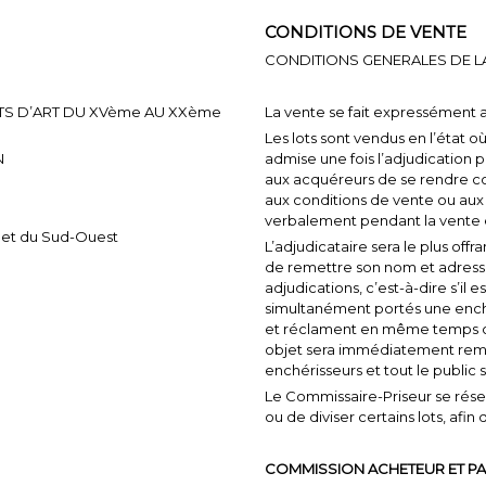
CONDITIONS DE VENTE
CONDITIONS GENERALES DE L
ETS D’ART DU XVème AU XXème
La vente se fait expressément 
Les lots sont vendus en l’état o
N
admise une fois l’adjudication
aux acquéreurs de se rendre co
aux conditions de vente ou aux
verbalement pendant la vente e
x et du Sud-Ouest
L’adjudicataire sera le plus off
de remettre son nom et adress
adjudications, c’est-à-dire s’il 
simultanément portés une enchèr
et réclament en même temps ce
objet sera immédiatement remis
enchérisseurs et tout le public
Le Commissaire-Priseur se réserv
ou de diviser certains lots, afin
COMMISSION ACHETEUR ET PA