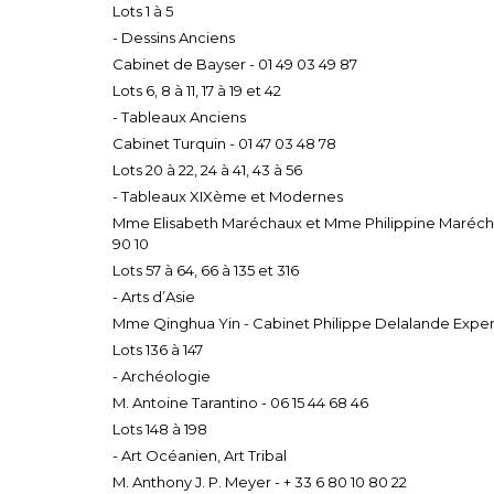
Lots 1 à 5
- Dessins Anciens
Cabinet de Bayser - 01 49 03 49 87
Lots 6, 8 à 11, 17 à 19 et 42
- Tableaux Anciens
Cabinet Turquin - 01 47 03 48 78
Lots 20 à 22, 24 à 41, 43 à 56
- Tableaux XIXème et Modernes
Mme Elisabeth Maréchaux et Mme Philippine Marécha
90 10
Lots 57 à 64, 66 à 135 et 316
- Arts d’Asie
Mme Qinghua Yin - Cabinet Philippe Delalande Expert
Lots 136 à 147
- Archéologie
M. Antoine Tarantino - 06 15 44 68 46
Lots 148 à 198
- Art Océanien, Art Tribal
M. Anthony J. P. Meyer - + 33 6 80 10 80 22