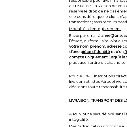
responsable pour avoir manqué
autre cause. La Maison de Ven
réserve le droit de ne pas enregi
elle considère que le client n'a
transactions ; sans recours possi
Modalités d’enregistrement
:
Envoi par email à
anne@brisca
l’étude, du formulaire joint au 
votre nom, prénom, adresse co
d’une
pièce d’identité
et d’un
R
compte uniquement jusqu’à la v
plus aucun ordre d’achat ne sera
Pour le
LIVE
: inscriptions dire
live.com et https://drouotlive.
déclinons toute responsabilité
LIVRAISON, TRANSPORT DES L
Aucun lot ne sera délivré sans
intégralité.
Dès l'adjudication prononcée, l