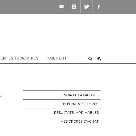
contact@briscadieu-
instagram
twitter
facebook
bordeaux.com
VENTES JUDICIAIRES
PAIEMENT
U
VOIR LE CATALOGUE
TÉLÉCHARGEZ LE PDF
RÉSULTATS IMPRIMABLES
MES ORDRES D'ACHAT