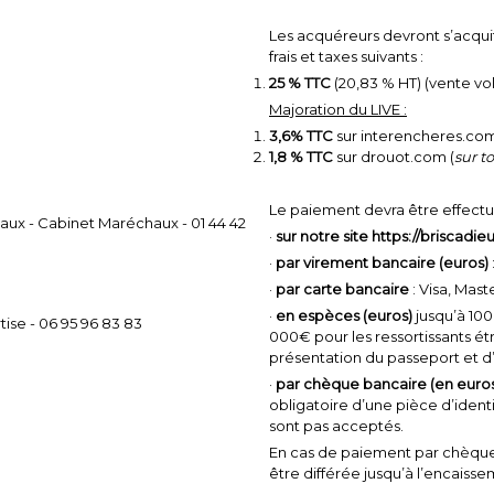
Les acquéreurs devront s’acquit
frais et taxes suivants :
25 % TTC
(20,83 % HT) (vente vo
Majoration du LIVE :
3,6% TTC
sur interencheres.com
1,8 % TTC
sur drouot.com (
sur to
Le paiement devra être effect
ux - Cabinet Maréchaux - 01 44 42
·
sur notre site https://briscad
·
par virement bancaire (euros)
·
par carte bancaire
: Visa, Mas
·
en espèces (euros)
jusqu’à 1000
ise - 06 95 96 83 83
000€ pour les ressortissants é
présentation du passeport et d’u
·
par chèque bancaire (en euro
obligatoire d’une pièce d’identi
sont pas acceptés.
En cas de paiement par chèque 
être différée jusqu’à l’encaisse