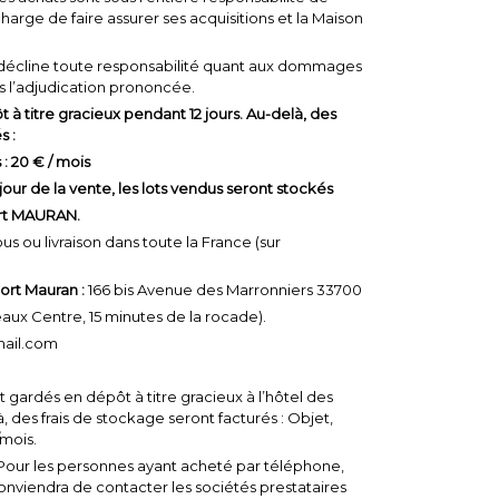
charge de faire assurer ses acquisitions et la Maison
décline toute responsabilité quant aux dommages
ès l’adjudication prononcée.
 à titre gracieux pendant 12 jours. Au-delà, des
s :
 : 20 € / mois
our de la vente, les lots vendus seront stockés
ort MAURAN.
us ou livraison dans toute la France (sur
ort Mauran :
166 bis Avenue des Marronniers 33700
ux Centre, 15 minutes de la rocade).
ail.com
nt gardés en dépôt à titre gracieux à l’hôtel des
, des frais de stockage seront facturés : Objet,
/mois.
 Pour les personnes ayant acheté par téléphone,
 conviendra de contacter les sociétés prestataires