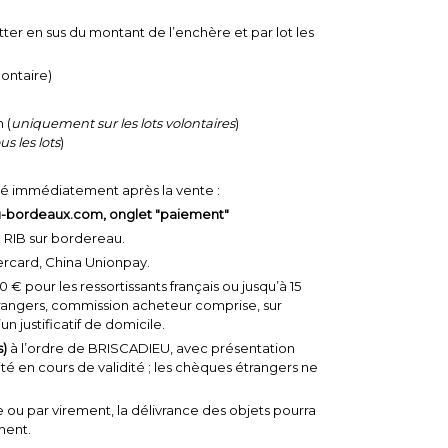
ter en sus du montant de l’enchère et par lot les
lontaire)
 (
uniquement sur les lots volontaires
)
us les lots
)
ué immédiatement après la vente :
ieu-bordeaux.com, onglet "paiement"
: RIB sur bordereau.
tercard, China Unionpay.
 € pour les ressortissants français ou jusqu’à 15
trangers, commission acheteur comprise, sur
n justificatif de domicile.
s)
à l’ordre de BRISCADIEU, avec présentation
té en cours de validité ; les chèques étrangers ne
ou par virement, la délivrance des objets pourra
ment.