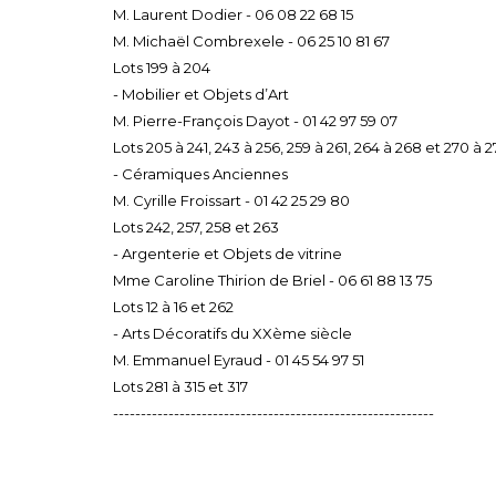
M. Laurent Dodier - 06 08 22 68 15
M. Michaël Combrexele - 06 25 10 81 67
Lots 199 à 204
- Mobilier et Objets d’Art
M. Pierre-François Dayot - 01 42 97 59 07
Lots 205 à 241, 243 à 256, 259 à 261, 264 à 268 et 270 à 
- Céramiques Anciennes
M. Cyrille Froissart - 01 42 25 29 80
Lots 242, 257, 258 et 263
- Argenterie et Objets de vitrine
Mme Caroline Thirion de Briel - 06 61 88 13 75
Lots 12 à 16 et 262
- Arts Décoratifs du XXème siècle
M. Emmanuel Eyraud - 01 45 54 97 51
Lots 281 à 315 et 317
----------------------------------------------------------