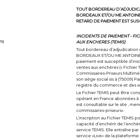
TOUT BORDEREAU D’ADJUDICA
BORDEAUX ET/OU ME ANTOINE 
RETARD DE PAIEMENT EST SUSC
INCIDENTS DE PAIEMENT - FI
278
AUX ENCHERES (TEMIS)
Tout bordereau d’adjudicatio
BORDEAUX
ET/OU ME ANTOINE B
paiement est susceptible d’inscr
ventes aux enchères (« Fichier 
Commissaires-Priseurs Multiméd
son siège social sis à (75009) 
registre du commerce et des so
Le Fichier TEMIS peut être cons
opérant en France abonnées à c
est consultable sur le site , m
commissaires-priseurs».
L’inscription au Fichier TEMIS 
capacité d’enchérir de l’enché
service TEMIS. Elle entraîne par
service «Live» de la platefor