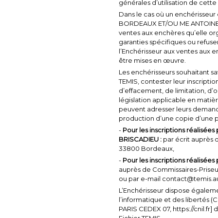
générales d’utilisation de cett
Dans le cas où un enchérisseur 
BORDEAUX
ET/OU ME ANTOINE 
ventes aux enchères qu’elle or
garanties spécifiques ou refuse
l’Enchérisseur aux ventes aux 
être mises en œuvre.
Les enchérisseurs souhaitant savo
TEMIS, contester leur inscription
d’effacement, de limitation, d’o
législation applicable en mati
peuvent adresser leurs demandes 
production d’une copie d’une pi
-
Pour les inscriptions réalis
BRISCADIEU
:
par écrit auprès 
33800 Bordeaux,
-
Pour les inscriptions réalisée
auprès de Commissaires-Priseu
ou par e-mail contact@temis.a
L’Enchérisseur dispose égalemen
l’informatique et des libertés (
PARIS CEDEX 07, https://cnil.fr]
Fichier TEMIS.