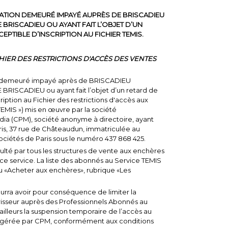
TION DEMEURÉ IMPAYÉ AUPRÈS DE BRISCADIEU
BRISCADIEU OU AYANT FAIT L’OBJET D’UN
EPTIBLE D’INSCRIPTION AU FICHIER TEMIS.
CHIER DES RESTRICTIONS D'ACCÈS DES VENTES
n demeuré impayé après de BRISCADIEU
RISCADIEU ou ayant fait l’objet d’un retard de
iption au Fichier des restrictions d'accès aux
TEMIS ») mis en œuvre par la société
ia (CPM), société anonyme à directoire, ayant
Paris, 37 rue de Châteaudun, immatriculée au
ciétés de Paris sous le numéro 437 868 425.
ulté par tous les structures de vente aux enchères
e service. La liste des abonnés au Service TEMIS
enu «Acheter aux enchères», rubrique «Les
pourra avoir pour conséquence de limiter la
risseur auprès des Professionnels Abonnés au
 ailleurs la suspension temporaire de l’accès au
me gérée par CPM, conformément aux conditions