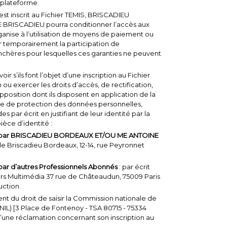
e plateforme.
est inscrit au Fichier TEMIS, BRISCADIEU
BRISCADIEU pourra conditionner l’accès aux
ganise à l’utilisation de moyens de paiement ou
r temporairement la participation de
enchères pour lesquelles ces garanties ne peuvent
ir s’ils font l’objet d’une inscription au Fichier
 ou exercer les droits d’accès, de rectification,
pposition dont ils disposent en application de la
ère de protection des données personnelles,
par écrit en justifiant de leur identité par la
èce d’identité :
ées par BRISCADIEU BORDEAUX
ET/OU ME ANTOINE
de Briscadieu Bordeaux, 12-14, rue Peyronnet
s par d’autres Professionnels Abonnés
: par écrit
rs Multimédia 37 rue de Châteaudun, 75009 Paris
uction.
t du droit de saisir la Commission nationale de
CNIL) [3 Place de Fontenoy - TSA 80715 - 75334
 d’une réclamation concernant son inscription au