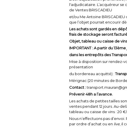
l'adjudicataire. L’acquéreur se 
de Ventes BRISCADIEU
et/ou Me Antoine BRISCADIEU 
que l’objet pourrait encourir d
Les achats sont gardés en dépôt
frais de stockage seront facturé
Objet, tableau ou caisse de vins
IMPORTANT : A partir du 13ème j
dans les entrepôts des Transp
Mise à disposition sur rendez-vo
présentation
du bordereau acquitté) :
Transp
Mérignac (20 minutes de Bordea
Contact :
transport.mauran@gm
Prévenir 48h a l’avance.
Les achats de petites tailles so
ventes pendant 12 jours. Au-delà
tableau ou caisse de vins : 20 €
Nous n’effectuons pas d’envoi.
par ordre d’achat ou en
live
, il