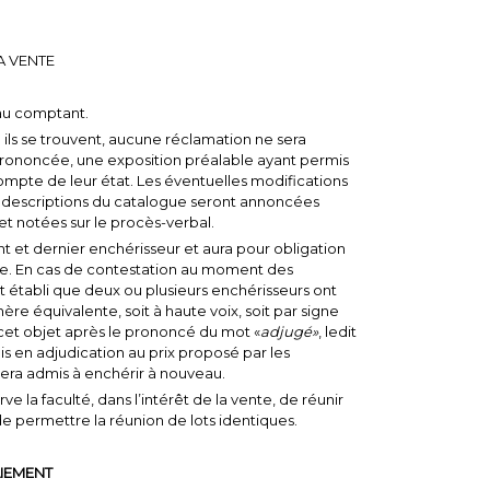
A VENTE
au comptant.
ù ils se trouvent, aucune réclamation ne sera
 prononcée, une exposition préalable ayant permis
mpte de leur état. Les éventuelles modifications
 descriptions du catalogue seront annoncées
t notées sur le procès-verbal.
rant et dernier enchérisseur et aura pour obligation
e. En cas de contestation au moment des
est établi que deux ou plusieurs enchérisseurs ont
e équivalente, soit à haute voix, soit par signe
t objet après le prononcé du mot «
adjugé»
, ledit
 en adjudication au prix proposé par les
 sera admis à enchérir à nouveau.
e la faculté, dans l’intérêt de la vente, de réunir
 de permettre la réunion de lots identiques.
IEMENT