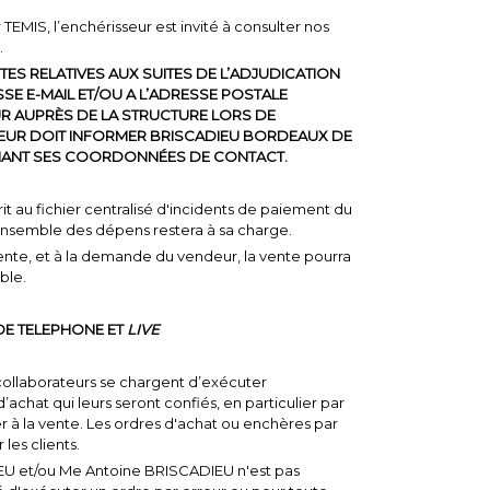
r TEMIS, l’enchérisseur est invité à consulter nos
.
TES RELATIVES AUX SUITES DE L’ADJUDICATION
SE E-MAIL ET/OU A L’ADRESSE POSTALE
UR AUPRÈS DE LA STRUCTURE LORS DE
SSEUR DOIT INFORMER BRISCADIEU BORDEAUX DE
ANT SES COORDONNÉES DE CONTACT.
it au fichier centralisé d'incidents de paiement du
'ensemble des dépens restera à sa charge.
ente, et à la demande du vendeur, la vente pourra
ble.
DE TELEPHONE ET
LIVE
collaborateurs se chargent d’exécuter
achat qui leurs seront confiés, en particulier par
r à la vente. Les ordres d'achat ou enchères par
les clients.
U et/ou Me Antoine BRISCADIEU n'est pas