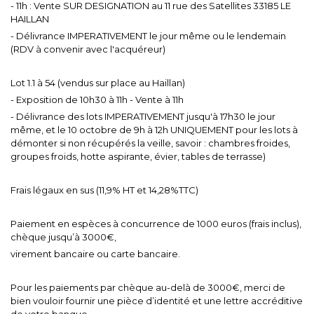
- 11h : Vente SUR DESIGNATION au 11 rue des Satellites 33185 LE
HAILLAN
- Délivrance IMPERATIVEMENT le jour même ou le lendemain
(RDV à convenir avec l'acquéreur)
Lot 1.1 à 54 (vendus sur place au Haillan)
- Exposition de 10h30 à 11h - Vente à 11h
- Délivrance des lots IMPERATIVEMENT jusqu'à 17h30 le jour
même, et le 10 octobre de 9h à 12h UNIQUEMENT pour les lots à
démonter si non récupérés la veille, savoir : chambres froides,
groupes froids, hotte aspirante, évier, tables de terrasse)
Frais légaux en sus (11,9% HT et 14,28%TTC)
Paiement en espèces à concurrence de 1000 euros (frais inclus),
chèque jusqu’à 3000€,
virement bancaire ou carte bancaire.
Pour les paiements par chèque au-delà de 3000€, merci de
bien vouloir fournir une pièce d’identité et une lettre accréditive
de votre banque.