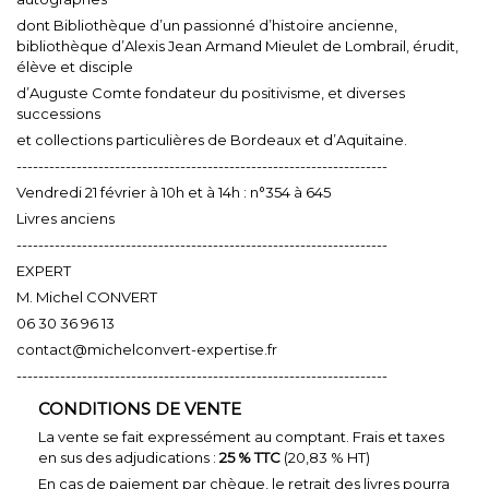
dont Bibliothèque d’un passionné d’histoire ancienne,
bibliothèque d’Alexis Jean Armand Mieulet de Lombrail, érudit,
élève et disciple
d’Auguste Comte fondateur du positivisme, et diverses
successions
et collections particulières de Bordeaux et d’Aquitaine.
--------------------------------------------------------------------
Vendredi 21 février à 10h et à 14h : n°354 à 645
Livres anciens
--------------------------------------------------------------------
EXPERT
M. Michel CONVERT
06 30 36 96 13
contact@michelconvert-expertise.fr
--------------------------------------------------------------------
CONDITIONS DE VENTE
La vente se fait expressément au comptant. Frais et taxes
en sus des adjudications :
25 % TTC
(20,83 % HT)
En cas de paiement par chèque, le retrait des livres pourra