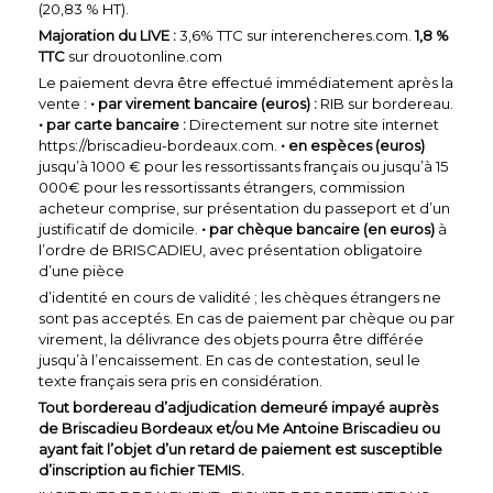
(20,83 % HT).
Majoration du LIVE :
3,6% TTC sur interencheres.com.
1,8 %
TTC
sur drouotonline.com
Le paiement devra être effectué immédiatement après la
vente :
• par virement bancaire (euros) :
RIB sur bordereau.
• par carte bancaire :
Directement sur notre site internet
https://briscadieu-bordeaux.com.
• en espèces (euros)
jusqu’à 1000 € pour les ressortissants français ou jusqu’à 15
000€ pour les ressortissants étrangers, commission
acheteur comprise, sur présentation du passeport et d’un
justificatif de domicile.
• par chèque bancaire (en euros)
à
l’ordre de BRISCADIEU, avec présentation obligatoire
d’une pièce
d’identité en cours de validité ; les chèques étrangers ne
sont pas acceptés. En cas de paiement par chèque ou par
virement, la délivrance des objets pourra être différée
jusqu’à l’encaissement. En cas de contestation, seul le
texte français sera pris en considération.
Tout bordereau d’adjudication demeuré impayé auprès
de Briscadieu Bordeaux et/ou Me Antoine Briscadieu ou
ayant fait l’objet d’un retard de paiement est susceptible
d’inscription au fichier TEMIS.