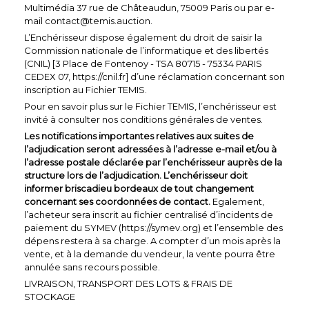
Multimédia 37 rue de Châteaudun, 75009 Paris ou par e-
mail contact@temis.auction.
L’Enchérisseur dispose également du droit de saisir la
Commission nationale de l’informatique et des libertés
(CNIL) [3 Place de Fontenoy - TSA 80715 - 75334 PARIS
CEDEX 07, https://cnil.fr] d’une réclamation concernant son
inscription au Fichier TEMIS.
Pour en savoir plus sur le Fichier TEMIS, l’enchérisseur est
invité à consulter nos conditions générales de ventes.
Les notifications importantes relatives aux suites de
l’adjudication seront adressées à l’adresse e-mail et/ou à
l’adresse postale déclarée par l’enchérisseur auprès de la
structure lors de l’adjudication. L’enchérisseur doit
informer briscadieu bordeaux de tout changement
concernant ses coordonnées de contact.
Egalement,
l’acheteur sera inscrit au fichier centralisé d’incidents de
paiement du SYMEV (https://symev.org) et l’ensemble des
dépens restera à sa charge. A compter d’un mois après la
vente, et à la demande du vendeur, la vente pourra être
annulée sans recours possible.
LIVRAISON, TRANSPORT DES LOTS & FRAIS DE
STOCKAGE