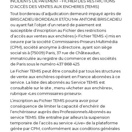
INCIDENTS DE PAI EMENT - FICHIER DES RESTRICTIONS
D’ACCÈS DES VENTES AUX ENCHERES (TEMIS)
Tout bordereau d’adjudication demeuré impayé après de
BRISCADIEU BORDEAUX ET/OU Me ANTOINE BRISCADIEU
ou ayant fait l’objet d’un retard de paiement est
susceptible d’inscription au Fichier des restrictions
d’accès aux ventes aux enchères (« Fichier TEMIS ») mis en
oeuvre par la société Commissaires-Priseurs Multimédia
(CPM), société anonyme à directoire, ayant son siège
social sis à (75009) Paris, 37 rue de Châteaudun,
immatriculée au registre du commerce et des sociétés
de Paris sous le numéro 437 868 425.
Le Fichier TEMIS peut être consulté par tous les structures
de vente aux enchères opérant en France abonnées à ce
service. La liste des abonnés au Service TEMIS est
consultable sur le site , menu «Acheter aux enchères»,
rubrique «Les commissaires-priseurs».
L’inscription au Fichier TEMIS pourra avoir pour
conséquence de limiter la capacité d’enchérir de
l’enchérisseur auprès des Professionnels Abonnés au
service TEMIS. Elle entraîne par ailleurs la suspension
temporaire de l’accès au service «Live» de la plateforme
gérée par CPM, conformément aux conditions générales