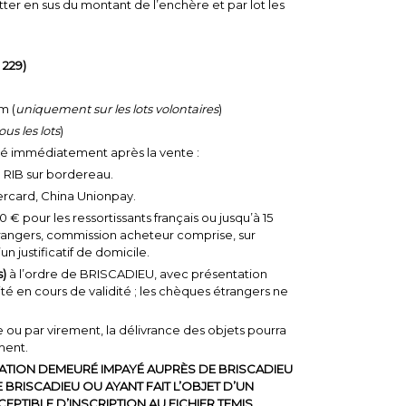
ter en sus du montant de l’enchère et par lot les
 229)
m (
uniquement sur les lots volontaires
)
ous les lots
)
ué immédiatement après la vente :
: RIB sur bordereau.
tercard, China Unionpay.
 € pour les ressortissants français ou jusqu’à 15
trangers, commission acheteur comprise, sur
n justificatif de domicile.
s)
à l’ordre de BRISCADIEU, avec présentation
té en cours de validité ; les chèques étrangers ne
ou par virement, la délivrance des objets pourra
ment.
TION DEMEURÉ IMPAYÉ AUPRÈS DE BRISCADIEU
BRISCADIEU OU AYANT FAIT L’OBJET D’UN
EPTIBLE D’INSCRIPTION AU FICHIER TEMIS.