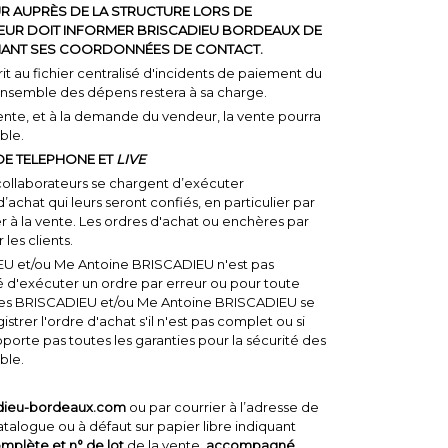
UR AUPRÈS DE LA STRUCTURE LORS DE
SSEUR DOIT INFORMER BRISCADIEU BORDEAUX DE
ANT SES COORDONNÉES DE CONTACT.
it au fichier centralisé d'incidents de paiement du
'ensemble des dépens restera à sa charge.
ente, et à la demande du vendeur, la vente pourra
ble.
DE TELEPHONE ET
LIVE
collaborateurs se chargent d’exécuter
achat qui leurs seront confiés, en particulier par
r à la vente. Les ordres d'achat ou enchères par
les clients.
U et/ou Me Antoine BRISCADIEU n'est pas
 d'exécuter un ordre par erreur ou pour toute
tes BRISCADIEU et/ou Me Antoine BRISCADIEU se
strer l'ordre d'achat s'il n'est pas complet ou si
pporte pas toutes les garanties pour la sécurité des
ble.
dieu-bordeaux.com
ou par courrier à l’adresse de
catalogue ou à défaut sur papier libre indiquant
mplète et n° de lot
de la vente,
accompagné