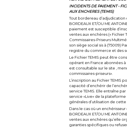
INCIDENTS DE PAIEMENT - FI
AUX ENCHERES (TEMIS)
Tout bordereau d’adjudicatio
BORDEAUX
ET/OU ME ANTOINE B
paiement est susceptible d’inscr
ventes aux enchères (« Fichier 
Commissaires-Priseurs Multiméd
son siège social sis à (75009) 
registre du commerce et des so
Le Fichier TEMIS peut être cons
opérant en France abonnées à c
est consultable sur le site , m
commissaires-priseurs».
L’inscription au Fichier TEMIS 
capacité d’enchérir de l’enché
service TEMIS. Elle entraîne par
service «Live» de la platefor
générales d’utilisation de cett
Dans le cas où un enchérisseur 
BORDEAUX
ET/OU ME ANTOINE 
ventes aux enchères qu’elle or
garanties spécifiques ou refuse