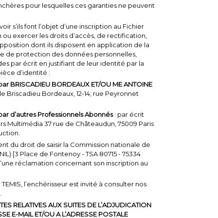
enchères pour lesquelles ces garanties ne peuvent
ir s’ils font l’objet d’une inscription au Fichier
 ou exercer les droits d’accès, de rectification,
pposition dont ils disposent en application de la
ère de protection des données personnelles,
par écrit en justifiant de leur identité par la
èce d’identité :
sées par BRISCADIEU BORDEAUX ET/OU ME ANTOINE
de Briscadieu Bordeaux, 12-14, rue Peyronnet
s par d’autres Professionnels Abonnés
: par écrit
rs Multimédia 37 rue de Châteaudun, 75009 Paris
uction.
t du droit de saisir la Commission nationale de
CNIL) [3 Place de Fontenoy - TSA 80715 - 75334
 d’une réclamation concernant son inscription au
r TEMIS, l’enchérisseur est invité à consulter nos
.
TES RELATIVES AUX SUITES DE L’ADJUDICATION
SE E-MAIL ET/OU A L’ADRESSE POSTALE