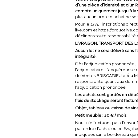
d’une
pièce d’identité
et d’un
R
compte uniquement jusqu’à la v
plus aucun ordre d’achat ne sera
Pour le
LIVE
: inscriptions dire
live.com et https://drouotlive.
déclinons toute responsabilité
LIVRAISON, TRANSPORT DES L
Aucun lot ne sera délivré sans
intégralité.
Dès l'adjudication prononcée, l
l'adjudicataire. L’acquéreur se 
de Ventes BRISCADIEU et/ou M
responsabilité quant aux domma
l’adjudication prononcée.
Les achats sont gardés en dépôt
frais de stockage seront facturé
Objet, tableau ou caisse de vins
Petit meuble : 30 € / mois
Nous n’effectuons pas d’envoi.
par ordre d’achat ou en
live
, il
indiquées sur le bordereau qui 