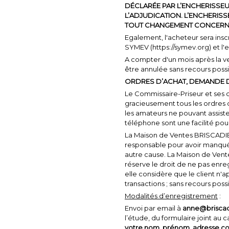
DÉCLARÉE PAR L’ENCHERISSE
L’ADJUDICATION. L’ENCHERI
TOUT CHANGEMENT CONCERN
Egalement, l'acheteur sera inscr
SYMEV (https://symev.org) et l
A compter d'un mois après la v
être annulée sans recours possi
ORDRES D’ACHAT, DEMANDE 
Le Commissaire-Priseur et ses 
gracieusement tous les ordres d’
les amateurs ne pouvant assiste
téléphone sont une facilité pour 
La Maison de Ventes BRISCADIE
responsable pour avoir manqué
autre cause. La Maison de Ven
réserve le droit de ne pas enregi
elle considère que le client n'a
transactions ; sans recours possi
Modalités d’enregistrement
:
Envoi par email à
anne@brisca
l’étude, du formulaire joint au 
votre nom, prénom, adresse co