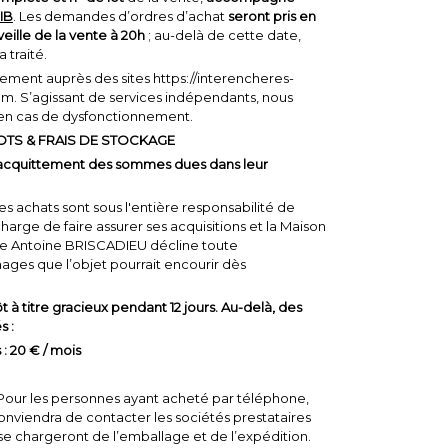
IB
. Les demandes d’ordres d’achat
seront pris en
eille de la vente à 20h
; au-delà de cette date,
 traité.
ctement auprès des sites https://interencheres-
com. S’agissant de services indépendants, nous
 en cas de dysfonctionnement.
OTS & FRAIS DE STOCKAGE
 l’acquittement des sommes dues dans leur
es achats sont sous l'entière responsabilité de
charge de faire assurer ses acquisitions et la Maison
e Antoine BRISCADIEU décline toute
ges que l’objet pourrait encourir dès
 à titre gracieux pendant 12 jours. Au-delà, des
s :
 : 20 € / mois
 Pour les personnes ayant acheté par téléphone,
 conviendra de contacter les sociétés prestataires
se chargeront de l’emballage et de l’expédition.