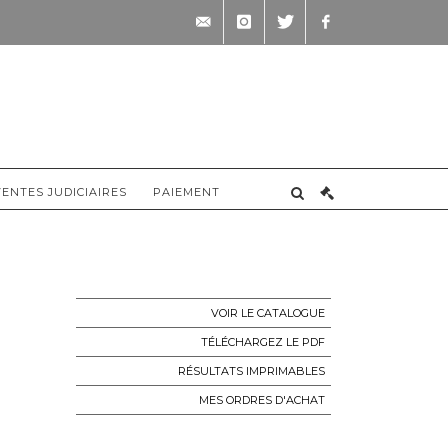
contact@briscadieu-
instagram
twitter
facebook
bordeaux.com
VENTES JUDICIAIRES
PAIEMENT
VOIR LE CATALOGUE
TÉLÉCHARGEZ LE PDF
RÉSULTATS IMPRIMABLES
MES ORDRES D'ACHAT