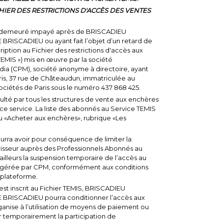
CHIER DES RESTRICTIONS D'ACCÈS DES VENTES
n demeuré impayé après de BRISCADIEU
RISCADIEU ou ayant fait l’objet d’un retard de
iption au Fichier des restrictions d'accès aux
TEMIS ») mis en œuvre par la société
ia (CPM), société anonyme à directoire, ayant
Paris, 37 rue de Châteaudun, immatriculée au
ciétés de Paris sous le numéro 437 868 425.
ulté par tous les structures de vente aux enchères
e service. La liste des abonnés au Service TEMIS
enu «Acheter aux enchères», rubrique «Les
pourra avoir pour conséquence de limiter la
risseur auprès des Professionnels Abonnés au
 ailleurs la suspension temporaire de l’accès au
me gérée par CPM, conformément aux conditions
e plateforme.
est inscrit au Fichier TEMIS, BRISCADIEU
BRISCADIEU pourra conditionner l’accès aux
ganise à l’utilisation de moyens de paiement ou
r temporairement la participation de