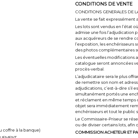
CONDITIONS DE VENTE
CONDITIONS GENERALES DE L
La vente se fait expressément 
Les lots sont vendus en l’état o
admise une fois l’adjudication
aux acquéreurs de se rendre co
l’exposition, les enchérisseurs
des photos complémentaires sur 
Les éventuelles modifications 
catalogue seront annoncées ve
procès-verbal.
L’adjudicataire sera le plus off
de remettre son nom et adress
adjudications, c’est-à-dire s’il 
simultanément portés une enchèr
et réclament en même temps ce
objet sera immédiatement remis
enchérisseurs et tout le public
Le Commissaire-Priseur se réserv
ou de diviser certains lots, afin
coffre à la banque)
COMMISSION ACHETEUR ET PA
QUEMENT