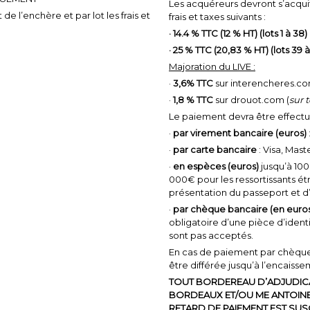
Les acquéreurs devront s’acquit
e l’enchère et par lot les frais et
frais et taxes suivants :
· 14.4 % TTC (12 % HT) (lots 1 à 38)
· 25 % TTC (20,83 % HT) (lots 39 à
Majoration du LIVE :
·
3,6% TTC
sur interencheres.co
·
1,8 % TTC
sur drouot.com (
sur t
Le paiement devra être effect
·
par virement bancaire (euros)
·
par carte bancaire
: Visa, Mas
·
en espèces (euros)
jusqu’à 1000
000€ pour les ressortissants é
présentation du passeport et d’u
·
par chèque bancaire (en euro
obligatoire d’une pièce d’identi
sont pas acceptés.
En cas de paiement par chèque 
être différée jusqu’à l’encaisse
TOUT BORDEREAU D’ADJUDICA
BORDEAUX ET/OU ME ANTOINE 
RETARD DE PAIEMENT EST SUSC