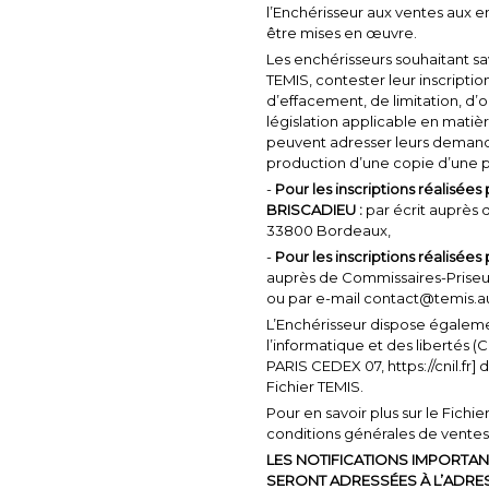
l’Enchérisseur aux ventes aux 
être mises en œuvre.
Les enchérisseurs souhaitant savo
TEMIS, contester leur inscription
d’effacement, de limitation, d’o
législation applicable en mati
peuvent adresser leurs demandes 
production d’une copie d’une pi
-
Pour les inscriptions réali
BRISCADIEU :
par écrit auprès 
33800 Bordeaux,
-
Pour les inscriptions réalisée
auprès de Commissaires-Priseu
ou par e-mail contact@temis.a
L’Enchérisseur dispose égalemen
l’informatique et des libertés (
PARIS CEDEX 07, https://cnil.fr]
Fichier TEMIS.
Pour en savoir plus sur le Fichie
conditions générales de ventes
LES NOTIFICATIONS IMPORTAN
SERONT ADRESSÉES À L’ADRES