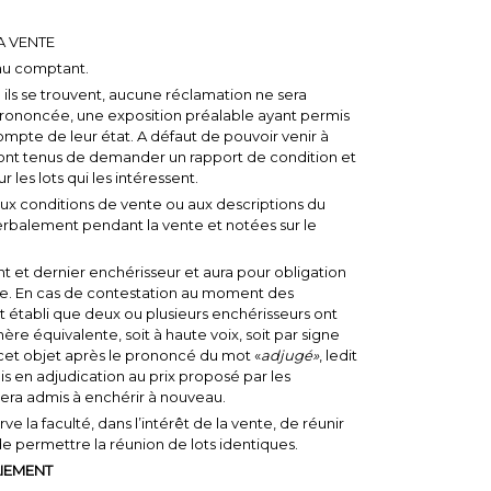
A VENTE
au comptant.
ù ils se trouvent, aucune réclamation ne sera
 prononcée, une exposition préalable ayant permis
mpte de leur état. A défaut de pouvoir venir à
 sont tenus de demander un rapport de condition et
les lots qui les intéressent.
aux conditions de vente ou aux descriptions du
rbalement pendant la vente et notées sur le
rant et dernier enchérisseur et aura pour obligation
e. En cas de contestation au moment des
est établi que deux ou plusieurs enchérisseurs ont
e équivalente, soit à haute voix, soit par signe
t objet après le prononcé du mot «
adjugé»
, ledit
 en adjudication au prix proposé par les
 sera admis à enchérir à nouveau.
e la faculté, dans l’intérêt de la vente, de réunir
 de permettre la réunion de lots identiques.
IEMENT