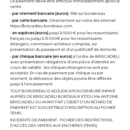
Le paiement devra être effectué immédiatement après la
vente :
•
par virement bancaire (euros) :
RIB sur bordereau.
•
par carte bancaire :
Directement sur notre site internet
https://briscadieu-bordeaux.com
.
•
en espèces (euros)
jusqu’à 1000 € pour les ressortissants
français ou jusqu’à 15 000€ pour les ressortissants
étrangers, commission acheteur comprise, sur
présentation du passeport et d’un justificatif de domicile.
•
par chèque bancaire (en euros)
à l’ordre de BRISCADIEU,
avec présentation obligatoire d’une pièce d’identité en
cours de validité ; les chèques étrangers ne sont pas
acceptés. En cas de paiement par chèque ou par
virement, la délivrance des objets pourra être différée
jusqu’à l’encaissement.
TOUT BORDEREAU D’ADJUDICATION DEMEURÉ IMPAYÉ
AUPRÈS DE BRISCADIEU BORDEAUX ET/OU Me ANTOINE
BRISCADIEU OU AYANT FAIT L’OBJET D’UN RETARD DE
PAIEMENT EST SUSCEPTIBLE D’INSCRIPTION AU FICHIER
TEMIS.
INCIDENTS DE PAIEMENT - FICHIER DES RESTRICTIONS
D'ACCÈS DES VENTES AUX ENCHERES (TEMIS)