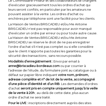
Le Commissaire-Priseur et ses collaborateurs se chargent
d’exécuter gracieusement tous les ordres d’achat qui
leurs seront confiés, en particulier par les amateurs ne
pouvant assister à la vente. Les ordres d'achat ou
enchères par téléphone sont une facilité pour les clients.
La Maison de Ventes BRISCADIEU et/ou Me Antoine
BRISCADIEU n'est pas responsable pour avoir manqué
d'exécuter un ordre par erreur ou pour toute autre cause.
La Maison de Ventes BRISCADIEU et/ou Me Antoine
BRISCADIEU se réserve le droit de ne pas enregistrer
l'ordre d'achat s'il n'est pas complet ou si elle considère
que le client n'apporte pas toutes les garanties pour la
sécurité des transactions ; sans recours possible.
Modalités d’enregistrement :
Envoi par email à
anne@briscadieu-bordeaux.com
ou par courrier à
l’adresse de l’étude, du formulaire joint au catalogue ou à
défaut sur papier libre indiquant
votre nom, prénom,
adresse complète et n° de lot de la vente, accompagné
d’une pièce d’identité et d’un RIB
. Les demandes d’ordres
d’achat
seront pris en compte uniquement jusqu’à la veille
de la vente à 20h
; au-delà de cette date, plus aucun
ordre d’achat ne sera traité.
Pour le LIVE :
inscriptions directement auprès des sites