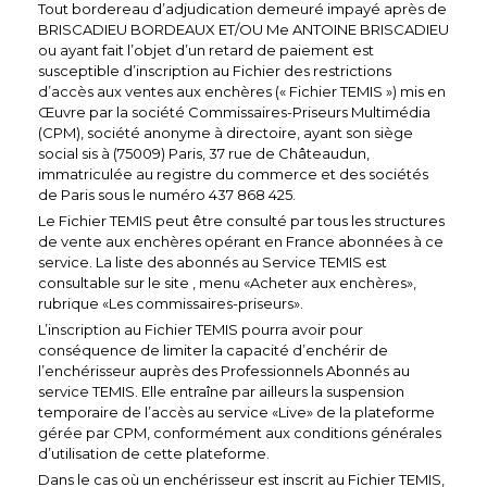
Tout bordereau d’adjudication demeuré impayé après de
BRISCADIEU BORDEAUX ET/OU Me ANTOINE BRISCADIEU
ou ayant fait l’objet d’un retard de paiement est
susceptible d’inscription au Fichier des restrictions
d’accès aux ventes aux enchères (« Fichier TEMIS ») mis en
Œuvre par la société Commissaires-Priseurs Multimédia
(CPM), société anonyme à directoire, ayant son siège
social sis à (75009) Paris, 37 rue de Châteaudun,
immatriculée au registre du commerce et des sociétés
de Paris sous le numéro 437 868 425.
Le Fichier TEMIS peut être consulté par tous les structures
de vente aux enchères opérant en France abonnées à ce
service. La liste des abonnés au Service TEMIS est
consultable sur le site
, menu «Acheter aux enchères»,
rubrique «Les commissaires-priseurs».
L’inscription au Fichier TEMIS pourra avoir pour
conséquence de limiter la capacité d’enchérir de
l’enchérisseur auprès des Professionnels Abonnés au
service TEMIS. Elle entraîne par ailleurs la suspension
temporaire de l’accès au service «Live» de la plateforme
gérée par CPM, conformément aux conditions générales
d’utilisation de cette plateforme.
Dans le cas où un enchérisseur est inscrit au Fichier TEMIS,