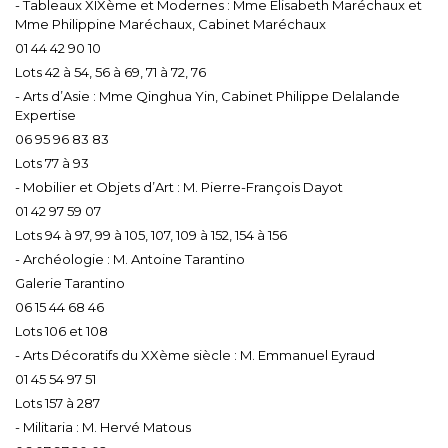
- Tableaux XIXème et Modernes : Mme Elisabeth Maréchaux et
Mme Philippine Maréchaux, Cabinet Maréchaux
01 44 42 90 10
Lots 42 à 54, 56 à 69, 71 à 72, 76
- Arts d’Asie : Mme Qinghua Yin, Cabinet Philippe Delalande
Expertise
06 95 96 83 83
Lots 77 à 93
- Mobilier et Objets d’Art : M. Pierre-François Dayot
01 42 97 59 07
Lots 94 à 97, 99 à 105, 107, 109 à 152, 154 à 156
- Archéologie : M. Antoine Tarantino
Galerie Tarantino
06 15 44 68 46
Lots 106 et 108
- Arts Décoratifs du XXème siècle : M. Emmanuel Eyraud
01 45 54 97 51
Lots 157 à 287
- Militaria : M. Hervé Matous