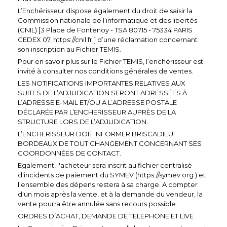
L’Enchérisseur dispose également du droit de saisir la
Commission nationale de l’informatique et des libertés
(CNIL) [3 Place de Fontenoy - TSA 80715 - 75334 PARIS
CEDEX 07,
https://cnil.fr
] d’une réclamation concernant
son inscription au Fichier TEMIS.
Pour en savoir plus sur le Fichier TEMIS, l’enchérisseur est
invité à consulter nos conditions générales de ventes.
LES NOTIFICATIONS IMPORTANTES RELATIVES AUX
SUITES DE L’ADJUDICATION SERONT ADRESSÉES À
L’ADRESSE E-MAIL ET/OU A L’ADRESSE POSTALE
DÉCLARÉE PAR L’ENCHERISSEUR AUPRÈS DE LA
STRUCTURE LORS DE L’ADJUDICATION.
L’ENCHERISSEUR DOIT INFORMER BRISCADIEU
BORDEAUX DE TOUT CHANGEMENT CONCERNANT SES
COORDONNÉES DE CONTACT.
Egalement, l'acheteur sera inscrit au fichier centralisé
d'incidents de paiement du SYMEV (
https://symev.org
) et
l'ensemble des dépens restera à sa charge. A compter
d'un mois après la vente, et à la demande du vendeur, la
vente pourra être annulée sans recours possible.
ORDRES D’ACHAT, DEMANDE DE TELEPHONE ET LIVE