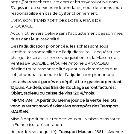
https://interencheres-live.com
et
https://drouotlive.com
.
S’agissant de services indépendants, nous déclinons toute
responsabilité en cas de dysfonctionnement.
LIVRAISON, TRANSPORT DES LOTS & FRAIS DE
STOCKAGE
Aucun lot ne sera délivré sans l’acquittement des sommes
dues dans leur intégralité.
Dès l'adjudication prononcée, les achats sont sous
l'entière responsabilité de l'adjudicataire. L’acquéreur se
charge de faire assurer ses acquisitions et la Maison de
Ventes BRISCADIEU et/ou Me Antoine BRISCADIEU
décline toute responsabilité quant aux dommages que
l’objet pourrait encourir dès l’adjudication prononcée.
Les achats sont gardés en dépôt à titre gracieux pendant
12 jours. Au-delà, des frais de stockage seront facturés :
Objet, tableau ou caisse de vins : 20 €/mois;
IMPORTANT : A partir du 13ème jour de la vente, les lots
vendus seront stockés dans les entrepôts des Transport
MAURAN.
Mise à disposition sur rendez-vous ou livraison dans toute
la France (sur présentation
du bordereau acquitté) :
Transport Mauran :
166 bis Avenue