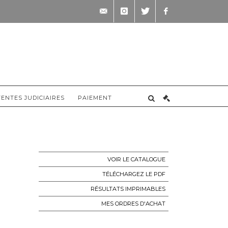
contact@briscadieu-
instagram
twitter
facebook
bordeaux.com
VENTES JUDICIAIRES
PAIEMENT
VOIR LE CATALOGUE
TÉLÉCHARGEZ LE PDF
RÉSULTATS IMPRIMABLES
MES ORDRES D'ACHAT