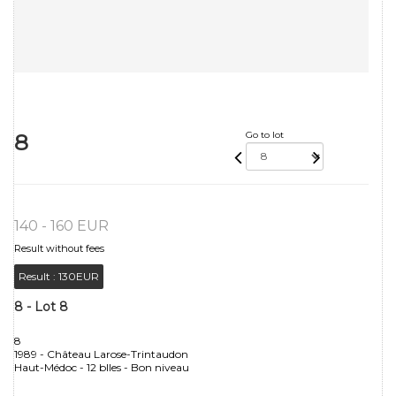
8
Go to lot
140 - 160 EUR
Result without fees
Result :
130EUR
8 - Lot 8
8
1989 - Château Larose-Trintaudon
Haut-Médoc - 12 blles - Bon niveau