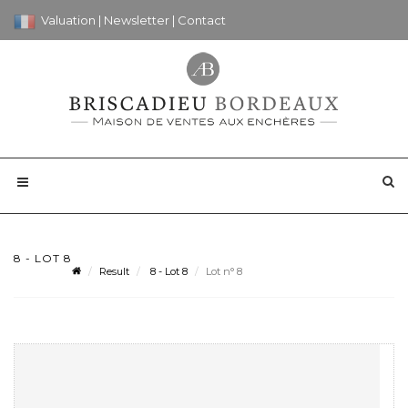
Valuation
|
Newsletter
|
Contact
8 - LOT 8
Result
8 - Lot 8
Lot n° 8