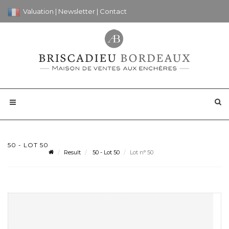
Valuation
|
Newsletter
|
Contact
50 - LOT 50
Result
50 - Lot 50
Lot n° 50