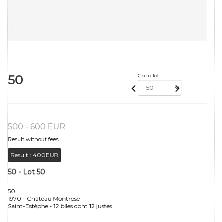
50
Go to lot
500 - 600 EUR
Result without fees
Result :
400EUR
50 - Lot 50
50
1970 - Château Montrose
Saint-Estèphe - 12 blles dont 12 justes