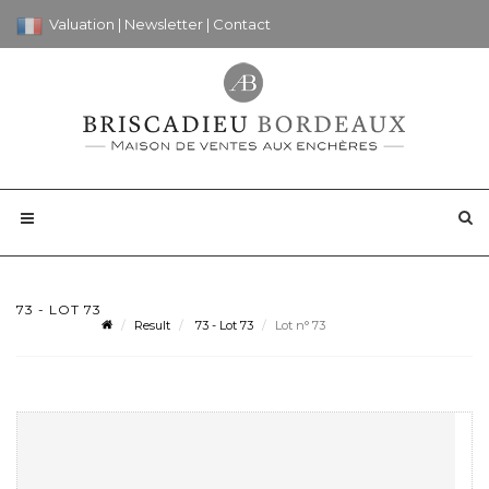
Valuation
|
Newsletter
|
Contact
73 - LOT 73
Result
73 - Lot 73
Lot n° 73