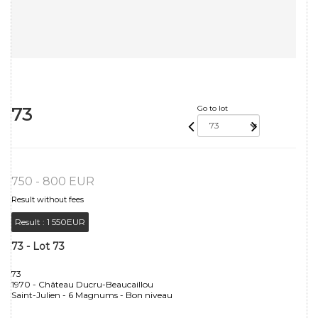
73
Go to lot
750 - 800 EUR
Result without fees
Result :
1 550EUR
73 - Lot 73
73
1970 - Château Ducru-Beaucaillou
Saint-Julien - 6 Magnums - Bon niveau