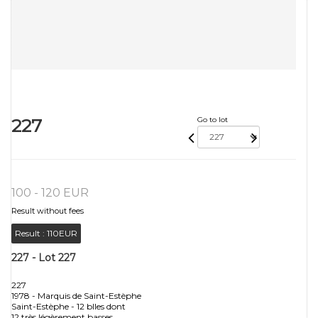
227
Go to lot
100 - 120 EUR
Result without fees
Result :
110EUR
227 - Lot 227
227
1978 - Marquis de Saint-Estèphe
Saint-Estèphe - 12 blles dont
12 très légèrement basses