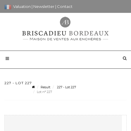
Valuation
|
Newsletter
|
Contact
227 - LOT 227
Result
227 - Lot 227
Lot n° 227