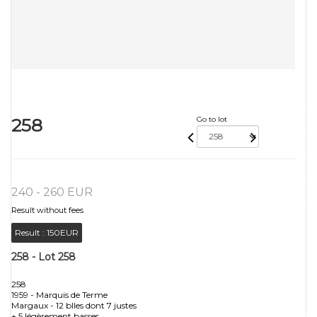
258
Go to lot
240 - 260 EUR
Result without fees
Result :
150EUR
258 - Lot 258
258
1959 - Marquis de Terme
Margaux - 12 blles dont 7 justes
+ 5 légèrement basses