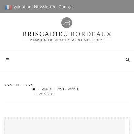
Valuation
|
Newsletter
|
Contact
258 - LOT 258
Result
258 - Lot 258
Lot n° 258