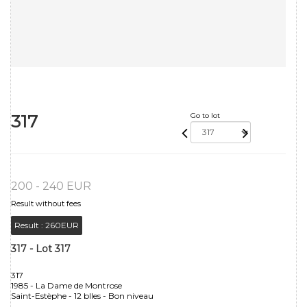
317
Go to lot
200 - 240 EUR
Result without fees
Result :
260EUR
317 - Lot 317
317
1985 - La Dame de Montrose
Saint-Estèphe - 12 blles - Bon niveau