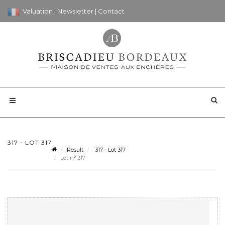
Valuation
|
Newsletter
|
Contact
317 - LOT 317
Result
317 - Lot 317
Lot n° 317