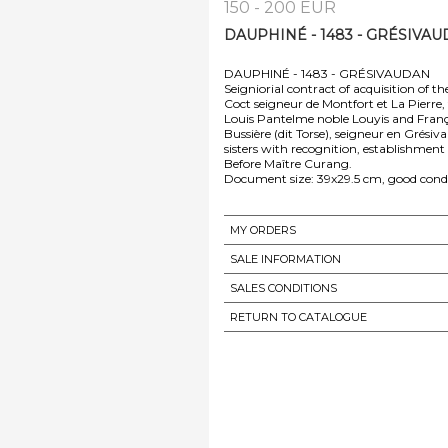
150 - 200 EUR
DAUPHINÉ - 1483 - GRÉSIVAUD
DAUPHINÉ - 1483 - GRÉSIVAUDAN
Seigniorial contract of acquisition of t
Coct seigneur de Montfort et La Pierre
Louis Pantelme noble Louyis and Françoi
Bussière (dit Torse), seigneur en Grés
sisters with recognition, establishment a
Before Maître Curang.
Document size: 39x29.5 cm, good condi
MY ORDERS
SALE INFORMATION
SALES CONDITIONS
RETURN TO CATALOGUE