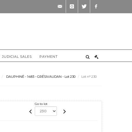
contact@briscadieu-
instagram
twitter
facebook
bordeaux.com
JUDICIAL SALES
PAYMENT
DAUPHINÉ - 1483 - GRÉSIVAUDAN - Lot 230
Lot n° 230
Go to lot