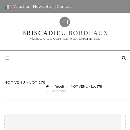
Valuation
|
Newsletter
|
Contact
NOT VENU - LOT 278
Result
NOT VENU - Lot 278
Lot n° 278