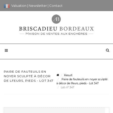
Valuation
|
Newsletter
|
Contact
PAIRE DE FAUTEUILS EN
Result
NOYER SCULPTÉ À DÉCOR
Paire de fauteuils en noyer sculpté
DE LFEURS, PIEDS - LOT 347
à décor de lfeurs, pieds - Lot 347
Lot n° 347