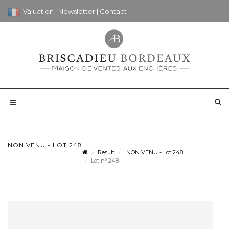
Valuation
|
Newsletter
|
Contact
NON VENU - LOT 248
Result
NON VENU - Lot 248
Lot n° 248