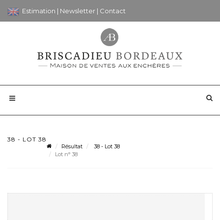
Estimation
|
Newsletter
|
Contact
38 - LOT 38
Résultat
38 - Lot 38
Lot n° 38