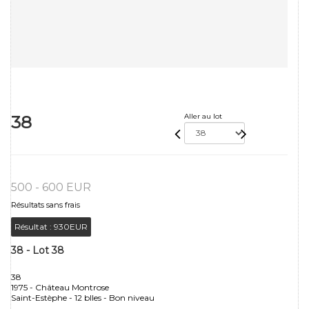
38
Aller au lot
500 - 600 EUR
Résultats sans frais
Résultat :
930EUR
38 - Lot 38
38
1975 - Château Montrose
Saint-Estèphe - 12 blles - Bon niveau