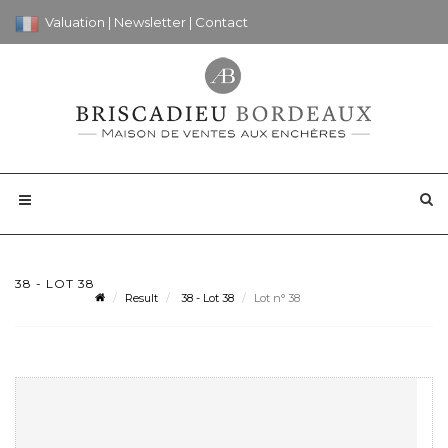
Valuation
|
Newsletter
|
Contact
38 - LOT 38
Result
38 - Lot 38
Lot n° 38