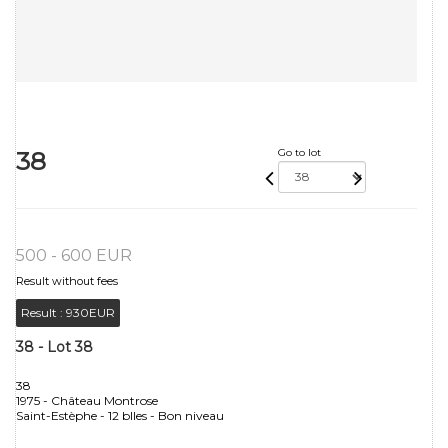
38
Go to lot
500 - 600 EUR
Result without fees
Result :
930EUR
38 - Lot 38
38
1975 - Château Montrose
Saint-Estèphe - 12 blles - Bon niveau