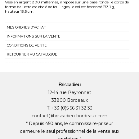
Vase en argent 800 millièmes, il repose sur une base ronde, le corps de
forme balustre est ciselé de feuillages, le col est festonné 173,1 g,
hauteur 13,5 cm.
MES ORDRES D'ACHAT
INFORMATIONS SUR LA VENTE
CONDITIONS DE VENTE
RETOURNER AU CATALOGUE
Briscadieu
12-14 rue Peyronnet
33800 Bordeaux
T. +33 (0)5 56 31 32 33
contact@briscadieu-bordeaux.com
“ Depuis 450 ans, le commissaire-priseur
demeure le seul professionnel de la vente aux
enchères ”