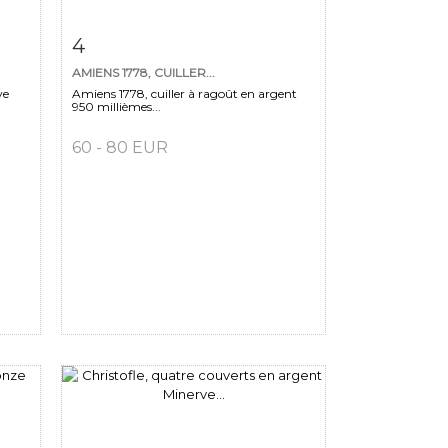
m
Fiche détaillée
Zoom
4
AMIENS 1778, CUILLER...
ve
Amiens 1778, cuiller à ragoût en argent
950 millièmes...
60 - 80 EUR