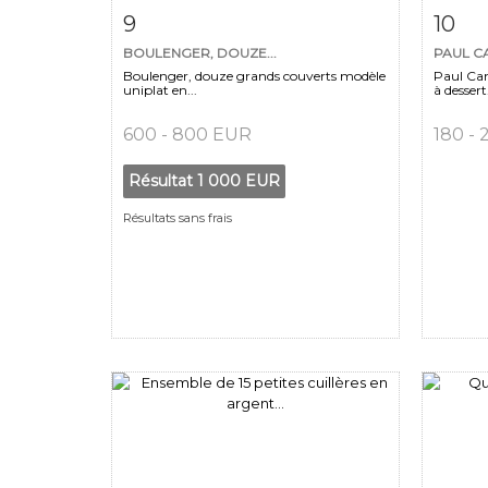
Fiche détaillée
Zoom
Fiche
9
10
BOULENGER, DOUZE...
PAUL C
Boulenger, douze grands couverts modèle
Paul Can
uniplat en...
à dessert.
600 - 800 EUR
180 -
Résultat
1 000 EUR
Résultats sans frais