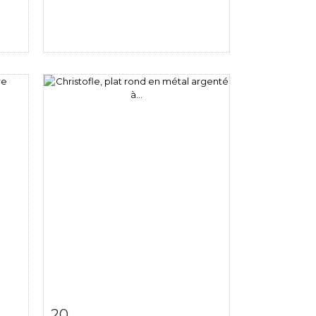
m
Fiche détaillée
Zoom
20