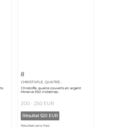
m
Fiche détaillée
Zoom
8
CHRISTOFLE, QUATRE...
ts
Christofle, quatre couverts en argent
Minerve 950 millièmes...
200 - 250 EUR
Résultat
520 EUR
Résultats sans frais