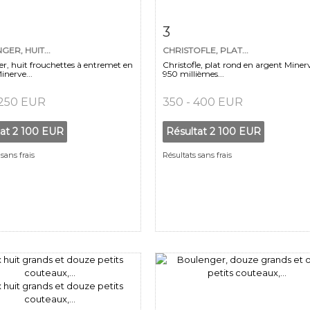
 détaillée
Zoom
Fiche détaillée
Zoo
3
ER, HUIT...
CHRISTOFLE, PLAT...
r, huit frouchettes à entremet en
Christofle, plat rond en argent Miner
inerve...
950 millièmes...
 250 EUR
350 - 400 EUR
tat
2 100 EUR
Résultat
2 100 EUR
sans frais
Résultats sans frais