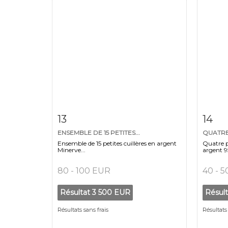
Fiche détaillée
Zoom
Fiche
13
14
ENSEMBLE DE 15 PETITES...
QUATRE 
Ensemble de 15 petites cuillères en argent
Quatre p
Minerve...
argent 9
80 - 100 EUR
40 - 
Résultat
3 500 EUR
Résul
Résultats sans frais
Résultats 