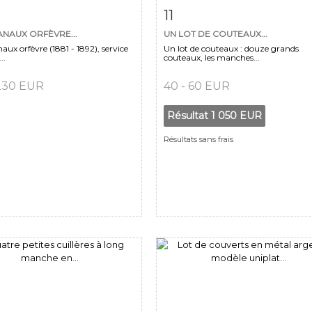
 détaillée
Zoom
Fiche détaillée
Zoo
11
ANAUX ORFÈVRE...
UN LOT DE COUTEAUX...
aux orfèvre (1881 - 1892), service
Un lot de couteaux : douze grands
..
couteaux, les manches...
 230 EUR
40 - 60 EUR
Résultat
1 050 EUR
Résultats sans frais