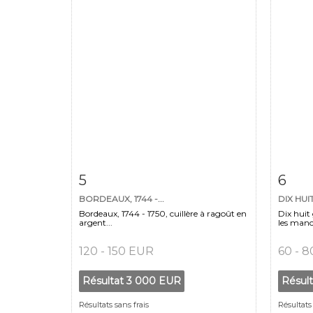
Fiche détaillée
Zoom
Fiche
5
6
BORDEAUX, 1744 -...
DIX HUI
Bordeaux, 1744 - 1750, cuillère à ragoût en
Dix huit
argent...
les manc
120 - 150 EUR
60 - 
Résultat
3 000 EUR
Résul
Résultats sans frais
Résultats 