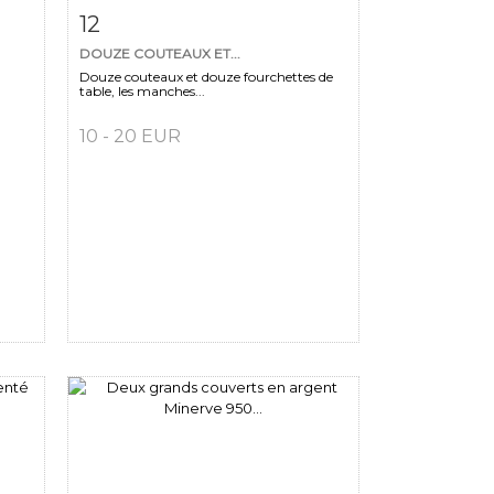
m
Fiche détaillée
Zoom
12
DOUZE COUTEAUX ET...
Douze couteaux et douze fourchettes de
table, les manches...
10 - 20 EUR