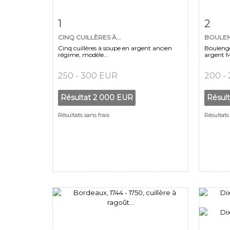
Fiche détaillée
Zoom
Fiche
1
2
CINQ CUILLÈRES À...
BOULENG
Cinq cuillères à soupe en argent ancien
Boulenge
régime, modèle...
argent M
250 - 300 EUR
200 -
Résultat
2 000 EUR
Résul
Résultats sans frais
Résultats 