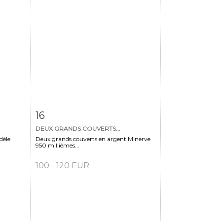
m
Fiche détaillée
Zoom
16
DEUX GRANDS COUVERTS...
dèle
Deux grands couverts en argent Minerve
950 millièmes...
100 - 120 EUR