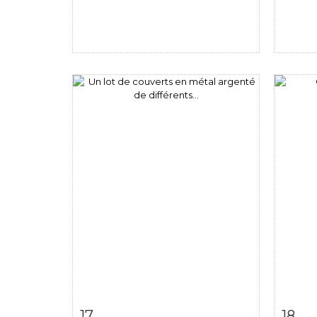
Fiche détaillée
Zoom
Fiche
17
18