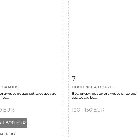
 détaillée
Zoom
Fiche détaillée
Zoo
7
T GRANDS...
BOULENGER, DOUZE...
 grands et douze petits couteaux,
Boulenger, douze grands et onze peti
hes...
couteaux, les...
80 EUR
120 - 150 EUR
tat
800 EUR
sans frais