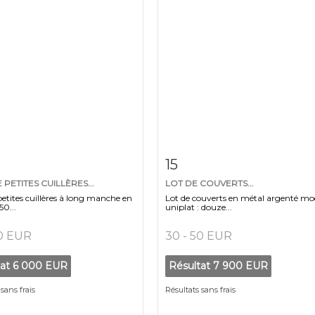
 détaillée
Zoom
Fiche détaillée
Zoo
15
PETITES CUILLÈRES...
LOT DE COUVERTS...
etites cuillères à long manche en
Lot de couverts en métal argenté mo
50...
uniplat : douze...
50 EUR
30 - 50 EUR
tat
6 000 EUR
Résultat
7 900 EUR
sans frais
Résultats sans frais