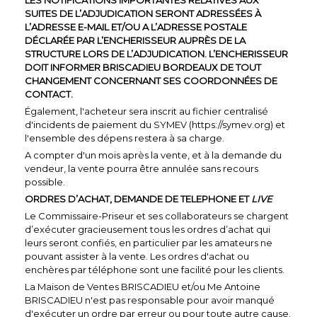
SUITES DE L’ADJUDICATION SERONT ADRESSÉES À
L’ADRESSE E-MAIL ET/OU A L’ADRESSE POSTALE
DÉCLARÉE PAR L’ENCHERISSEUR AUPRÈS DE LA
STRUCTURE LORS DE L’ADJUDICATION. L’ENCHERISSEUR
DOIT INFORMER BRISCADIEU BORDEAUX DE TOUT
CHANGEMENT CONCERNANT SES COORDONNÉES DE
CONTACT.
Également, l'acheteur sera inscrit au fichier centralisé
d'incidents de paiement du SYMEV (https://symev.org) et
l'ensemble des dépens restera à sa charge.
A compter d'un mois après la vente, et à la demande du
vendeur, la vente pourra être annulée sans recours
possible.
ORDRES D’ACHAT, DEMANDE DE TELEPHONE ET
LIVE
Le Commissaire-Priseur et ses collaborateurs se chargent
d’exécuter gracieusement tous les ordres d’achat qui
leurs seront confiés, en particulier par les amateurs ne
pouvant assister à la vente. Les ordres d'achat ou
enchères par téléphone sont une facilité pour les clients.
La Maison de Ventes BRISCADIEU et/ou Me Antoine
BRISCADIEU n'est pas responsable pour avoir manqué
d'exécuter un ordre par erreur ou pour toute autre cause.