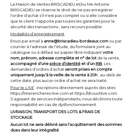
La Maison de Ventes BRISCADIEU et/ou Me Antoine
BRISCADIEU se réserve le droit de ne pas enregistrer
l'ordre d'achat s'il n'est pas complet ou si elle considère
que le client n'apporte pas toutes les garanties pour la
sécurité des transactions ; sans recours possible.
Modalités d’enregistrement
:
Envoi par email à
anne@briscadieu-bordeaux.com
ou par
courrier à l’adresse de l’étude, du formulaire joint au
catalogue ou à défaut sur papier libre indiquant
votre
nom, prénom, adresse complète et n° de lot
de la vente,
accompagné d’une
pièce d’identité
et d’un
RIB
. Les
demandes d’ordres d’achat
seront prises en compte
uniquement jusqu’à la veille de la vente à 20h
; au-delà de
cette date, plus aucun ordre d’achat ne sera traité.
Pour le
LIVE
: inscriptions directement auprès des sites
https://interencheres-live.com et https://drouotlive.com.
S’agissant de services indépendants, nous déclinons toute
responsabilité en cas de dysfonctionnement.
LIVRAISON, TRANSPORT DES LOTS & FRAIS DE
STOCKAGE
Aucun lot ne sera délivré sans l’acquittement des sommes
dues dans leur intégralité.