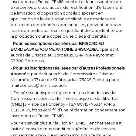
inscription au Fichier TEMIS, contester leur inscription ou
exercer les droits d’accès, de rectification, d’effacement,
de limitation, d’opposition dont ils disposent en
application de la législation applicable en matière de
protection des données personnelles, peuvent adresser
leurs demandes par écrit en justifiant de leur identité par
la production d’une copie d’une pièce d’identité :
-
Pour les inscriptions réalisées par BRISCADIEU
BORDEAUX ET/OU ME ANTOINE BRISCADIEU :
par écrit
auprès de Briscadieu Bordeaux, 12-14, rue Peyronnet
33800 Bordeaux,
-
Pour les inscriptions réalisées par d’autres Professionnels
Abonnés
: par écrit auprès de Commissaires-Priseurs
Multimédia 37 rue de Châteaudun, 75009 Paris ou par e-
mail contact@temis.auction.
L’Enchérisseur dispose également du droit de saisir la
Commission nationale de l’informatique et des libertés
(CNIL) [3 Place de Fontenoy - TSA 80715 - 75334 PARIS
CEDEX 07, https://cnil.fr] d’une réclamation concernant son
inscription au Fichier TEMIS.
Pour en savoir plus sur le Fichier TEMIS, l’enchérisseur est
invité à consulter nos conditions générales de ventes.
LES NOTIFICATIONS IMPORTANTES RELATIVES AUX