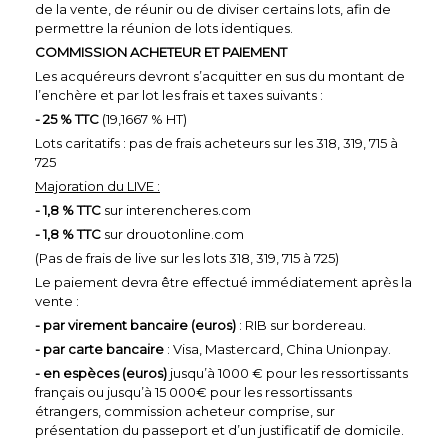
de la vente, de réunir ou de diviser certains lots, afin de
permettre la réunion de lots identiques.
COMMISSION ACHETEUR ET PAIEMENT
Les acquéreurs devront s’acquitter en sus du montant de
l’enchère et par lot les frais et taxes suivants :
- 25 % TTC
(19,1667 % HT)
Lots caritatifs : pas de frais acheteurs sur les 318, 319, 715 à
725
Majoration du LIVE :
- 1,8 % TTC
sur interencheres.com
- 1,8 % TTC
sur drouotonline.com
(Pas de frais de live sur les lots 318, 319, 715 à 725)
Le paiement devra être effectué immédiatement après la
vente :
- par virement bancaire (euros)
: RIB sur bordereau.
- par carte bancaire
: Visa, Mastercard, China Unionpay.
- en espèces (euros)
jusqu’à 1000 € pour les ressortissants
français ou jusqu’à 15 000€ pour les ressortissants
étrangers, commission acheteur comprise, sur
présentation du passeport et d’un justificatif de domicile.