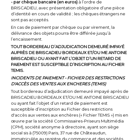
- par chèque bancaire (en euros)
à l’ordre de
BRISCADIEU, avec présentation obligatoire d’une pièce
d’identité en cours de validité ; les chèques étrangers ne
sont pas acceptés.
En cas de paiement par chèque ou par virement, la
délivrance des objets pourra être différée jusqu’à
l’encaissement.
TOUT BORDEREAU D’ADJUDICATION DEMEURÉ IMPAYÉ
AUPRÈS DE BRISCADIEU BORDEAUX ET/OU ME ANTOINE
BRISCADIEU OU AYANT FAIT L’OBJET D’UN RETARD DE
PAIEMENT EST SUSCEPTIBLE D’INSCRIPTION AU FICHIER
TEMIS.
INCIDENTS DE PAIEMENT - FICHIER DES RESTRICTIONS
D'ACCÈS DES VENTES AUX ENCHERES (TEMIS)
Tout bordereau d’adjudication demeuré impayé après de
BRISCADIEU BORDEAUX
ET/OU ME ANTOINE BRISCADIEU
ou ayant fait l’objet d’un retard de paiement est
susceptible d’inscription au Fichier des restrictions
d'accès aux ventes aux enchères (« Fichier TEMIS ») mis en
œuvre par la société Commissaires-Priseurs Multimédia
(CPM), société anonyme à directoire, ayant son siège
social sis à (75009) Paris, 37 rue de Châteaudun,
immatriculée au registre du commerce et des sociétés