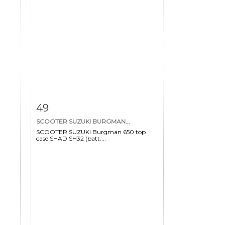
m
Item detail
Zoom
49
SCOOTER SUZUKI BURGMAN...
SCOOTER SUZUKI Burgman 650 top
case SHAD SH32 (batt....