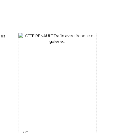
m
Item detail
Zoom