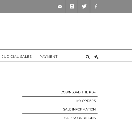
contact@briscadieu-
instagram
twitter
facebook
bordeaux.com
JUDICIAL SALES
PAYMENT
DOWNLOAD THE PDF
MY ORDERS
SALE INFORMATION
SALES CONDITIONS