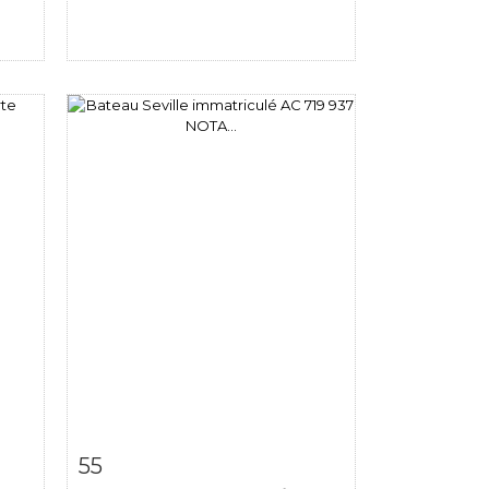
m
Item detail
Zoom
55