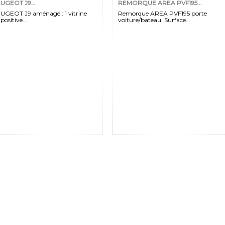
UGEOT J9...
REMORQUE AREA PVF195...
UGEOT J9 aménagé : 1 vitrine
Remorque AREA PVF195 porte
positive...
voiture/bateau. Surface...