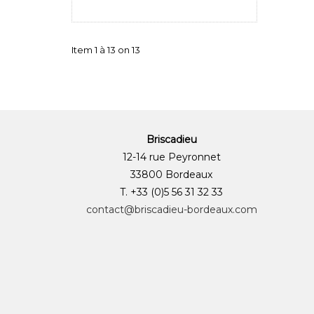
Item 1 à 13 on 13
Briscadieu
12-14 rue Peyronnet
33800 Bordeaux
T. +33 (0)5 56 31 32 33
contact@briscadieu-bordeaux.com