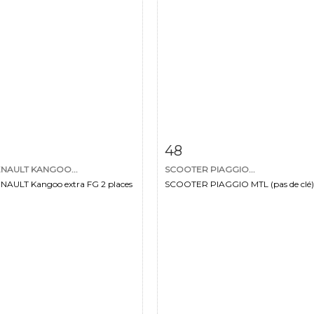
m detail
Zoom
Item detail
Zoo
48
ENAULT KANGOO...
SCOOTER PIAGGIO...
NAULT Kangoo extra FG 2 places
SCOOTER PIAGGIO MTL (pas de clé)