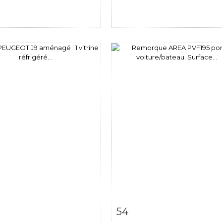
m detail
Zoom
Item detail
Zoo
54