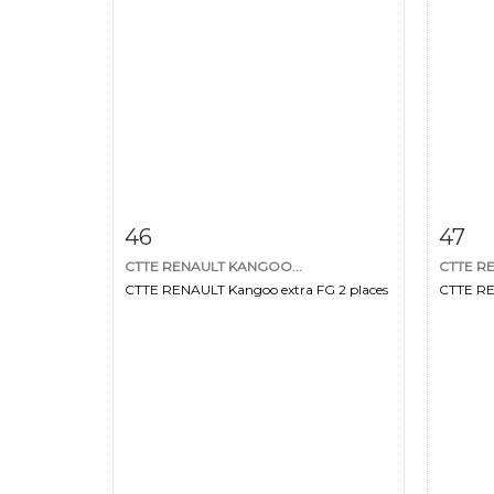
Item detail
Zoom
Ite
46
47
CTTE RENAULT KANGOO...
CTTE R
CTTE RENAULT Kangoo extra FG 2 places
CTTE RE