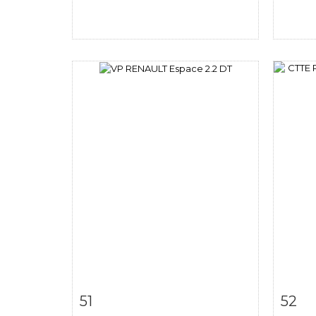
Item detail
Zoom
Ite
51
52