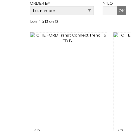
ORDER BY
N°LOT
OK
Item 1 à 13 on 13
Item detail
Zoom
Ite