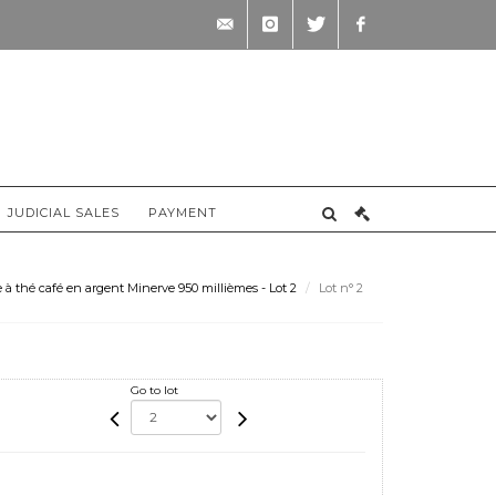
contact@briscadieu-
instagram
twitter
facebook
bordeaux.com
JUDICIAL SALES
PAYMENT
e à thé café en argent Minerve 950 millièmes - Lot 2
Lot n° 2
Go to lot