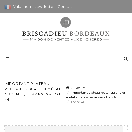
Valuation
|
Newsletter
|
Contact
IMPORTANT PLATEAU
Result
RECTANGULAIRE EN MÉTAL
Important plateau rectangulaire en
ARGENTÉ, LES ANSES - LOT
métal argenté, les anses - Lot 46
46
Lot n° 46