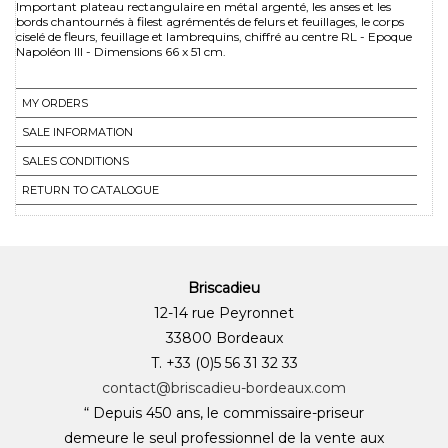
Important plateau rectangulaire en métal argenté, les anses et les
bords chantournés à filest agrémentés de felurs et feuillages, le corps
ciselé de fleurs, feuillage et lambrequins, chiffré au centre RL - Epoque
Napoléon III - Dimensions 66 x 51 cm.
MY ORDERS
SALE INFORMATION
SALES CONDITIONS
RETURN TO CATALOGUE
Briscadieu
12-14 rue Peyronnet
33800 Bordeaux
T. +33 (0)5 56 31 32 33
contact@briscadieu-bordeaux.com
“ Depuis 450 ans, le commissaire-priseur
demeure le seul professionnel de la vente aux