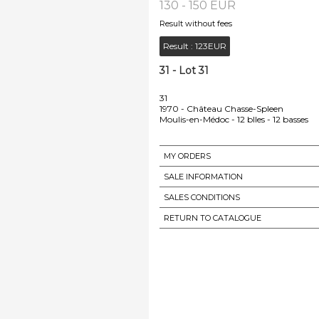
130 - 150 EUR
Result without fees
Result :
123EUR
31 - Lot 31
31
1970 - Château Chasse-Spleen
Moulis-en-Médoc - 12 blles - 12 basses
MY ORDERS
SALE INFORMATION
SALES CONDITIONS
RETURN TO CATALOGUE