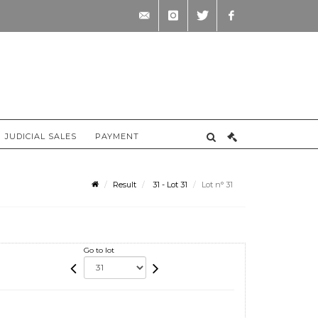
contact@briscadieu-
instagram
twitter
facebook
bordeaux.com
JUDICIAL SALES
PAYMENT
Result
31 - Lot 31
Lot n° 31
Go to lot