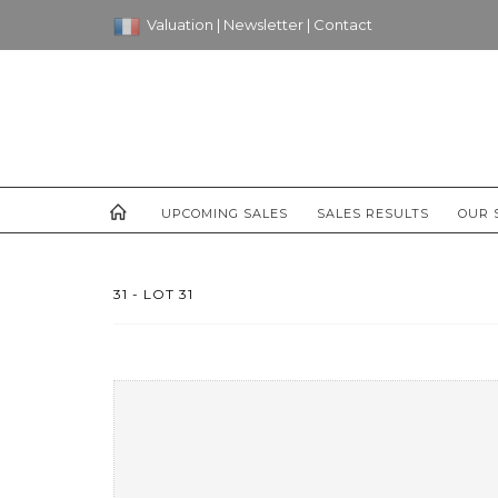
Valuation
|
Newsletter
|
Contact
UPCOMING SALES
SALES RESULTS
OUR 
31 - LOT 31