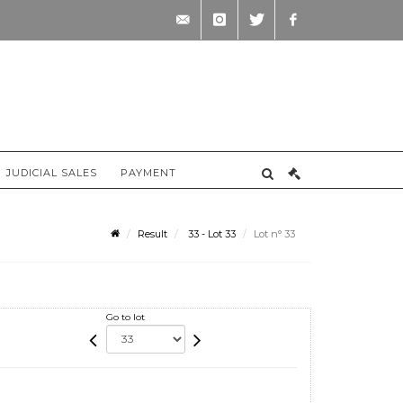
contact@briscadieu-
instagram
twitter
facebook
bordeaux.com
JUDICIAL SALES
PAYMENT
Result
33 - Lot 33
Lot n° 33
Go to lot