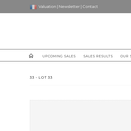
Valuation
|
Newsletter
|
Contact
UPCOMING SALES
SALES RESULTS
OUR 
33 - LOT 33