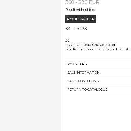
360 - 380 EUR
Result without fees
Result :
240EUR
33 - Lot 33
33
1970 - Château Chasse-Spleen
Moulis-en-Médoc - 12 blles dont 12 juste
MY ORDERS
SALE INFORMATION
SALES CONDITIONS
RETURN TO CATALOGUE