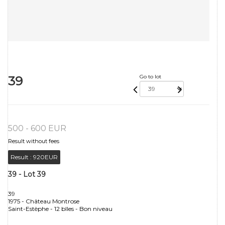
39
Go to lot
500 - 600 EUR
Result without fees
Result :
920EUR
39 - Lot 39
39
1975 - Château Montrose
Saint-Estèphe - 12 blles - Bon niveau