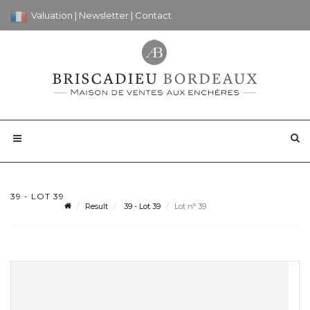
Valuation
|
Newsletter
|
Contact
39 - LOT 39
Result
39 - Lot 39
Lot n° 39