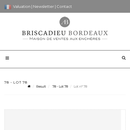
Valuation
|
Newsletter
|
Contact
78 - LOT 78
Result
78 - Lot 78
Lot n° 78