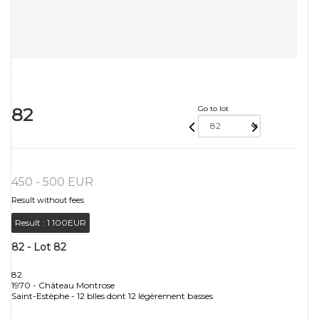
82
Go to lot
450 - 500 EUR
Result without fees
Result :
1 100EUR
82 - Lot 82
82
1970 - Château Montrose
Saint-Estèphe - 12 blles dont 12 légèrement basses