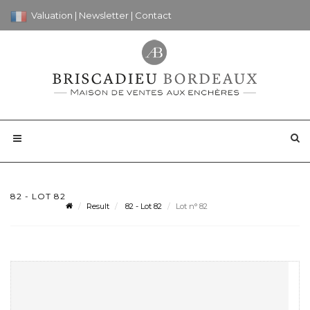
Valuation
|
Newsletter
|
Contact
82 - LOT 82
Result
82 - Lot 82
Lot n° 82